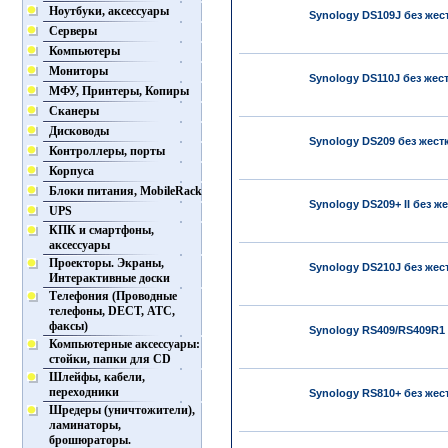
Ноутбуки, аксессуары
Synology DS109J без жес
Серверы
Компьютеры
Мониторы
Synology DS110J без жес
МФУ, Принтеры, Копиры
Сканеры
Дисководы
Synology DS209 без жест
Контроллеры, порты
Корпуса
Блоки питания, MobileRack
Synology DS209+ II без ж
UPS
КПК и смартфоны,
аксессуары
Проекторы. Экраны,
Synology DS210J без жес
Интерактивные доски
Телефония (Проводные
телефоны, DECT, АТС,
факсы)
Synology RS409/RS409R1 
Компьютерные аксессуары:
стойки, папки для CD
Шлейфы, кабели,
переходники
Synology RS810+ без жес
Шредеры (уничтожители),
ламинаторы,
брошюраторы.