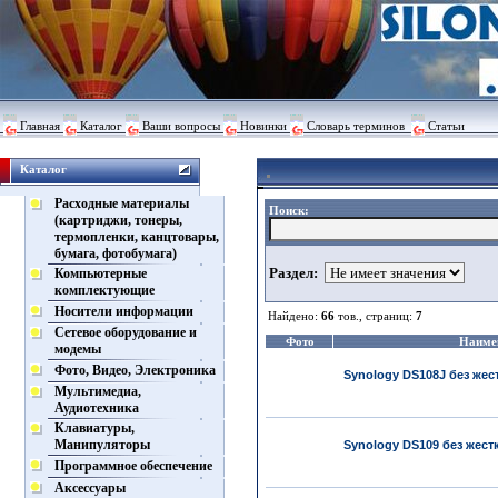
Главная
Каталог
Ваши вопросы
Новинки
Словарь терминов
Статьи
Каталог
Расходные материалы
Поиск:
(картриджи, тонеры,
термопленки, канцтовары,
бумага, фотобумага)
Раздел:
Компьютерные
комплектующие
Носители информации
Найдено:
66
тов., страниц:
7
Сетевое оборудование и
Фото
Наиме
модемы
Фото, Видео, Электроника
Synology DS108J без жес
Мультимедиа,
Аудиотехника
Клавиатуры,
Манипуляторы
Synology DS109 без жест
Программное обеспечение
Аксессуары