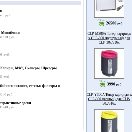
ие
520 руб.
26500
руб.
и Моноблоки
CLP-M300A Тонер-картридж
31310 руб.
к CLP-300 (пурпурный) для
CLP-30x/316x
08 руб.
 Копиры, МФУ, Сканеры, Шредеры,
60 руб.
3990
руб.
бойного питания, сетевые фильтры и
4200 руб.
CLP-Y300A Тонер-картридж к
CLP-300 (желтый) для CLP-
терактивные доски
30x/316x
05240 руб.