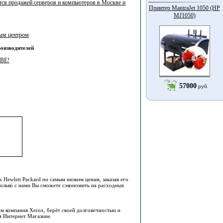
ется продажей серверов и компьютеров в Москве и
Принтер MantraJet 1050 (HP
MJ1050)
ным центром
оизводителей
ВЕ!
57000
руб.
Hewlett Packard по самым низким ценам, заказав его
олько с нами Вы сможете сэкономить на расходных
им компания Xerox, берёт своей долговечностью и
м Интернет Магазине.