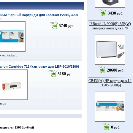
3430
руб.
553A Черный картридж для LaserJet P2015, 3000
.
IPBoard JL-9000(E)-85Е(W)
5740
руб.
интерактивная доска 78
lett Packard
anon Cartridge 712 {картридж для LBP-3010/3100}
28600
руб.
5180
руб.
CB436(A) HP картридж к LJ
P1505 (2000p)
anon
0
рверов от 15000рублей
руб.