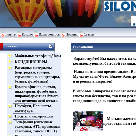
Главная
Каталог
Ваши вопросы
Новинки
Статьи
Каталог
О компании
Мобильные телефоны,Часы
Здравствуйте! Вы находитесь на с
КОНДИЦИОНЕРЫ
комплектующих, бытовой техники,
Расходные материалы
Наша компания предоставляет Ва
(картриджи, тонеры,
Мультимедиа/Фото, Видео-Электро
термопленки, канцтовары,
и игровых аппаратов!
бумага, фотобумага)
Бумага офисная, писчая,
В игровые аппараты или автоматы
инженерная, фотобумага,
слоты как бесплатно, так и на ре
широкоформатная бумага
для полноцветной печати
сегодняшний день является онлай
Ноутбуки, Планшеты,
аксессуары
Носители информации
Мы занимаемся о
Телефония (системные
предоставляем г
телефоны, АТС, проводные
телефоны, факсы, DECT)