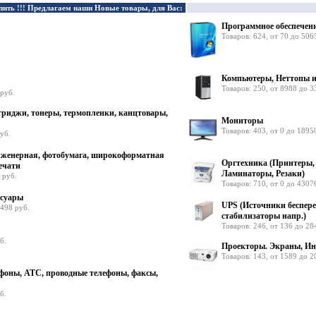
пить !!! Предлагаем наши Новые товары, для Вас:
Программное обеспечен
Товаров: 624, от 70 до 506
Компьютеры, Неттопы 
Товаров: 250, от 8988 до 3
 руб.
триджи, тонеры, термопленки, канцтовары,
Мониторы
Товаров: 403, от 0 до 1895
уб.
инженерная, фотобумага, широкоформатная
Оргтехника (Принтеры,
ечати
Ламинаторы, Резаки)
 руб.
Товаров: 710, от 0 до 4307
ссуары
UPS (Источники беспере
9498 руб.
стабилизаторы напр.)
Товаров: 246, от 136 до 28
б.
Проекторы. Экраны, Ин
Товаров: 143, от 1589 до 2
фоны, АТС, проводные телефоны, факсы,
б.