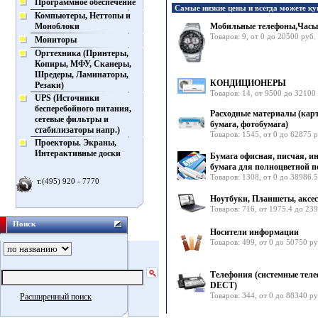
Программное обеспечение
Самые низкие цены и всегда можете ку
Компьютеры, Неттопы и
Моноблоки
Мобильные телефоны,Часы
Товаров: 9, от 0 до 20500 руб.
Мониторы
Оргтехника (Принтеры,
Копиры, МФУ, Сканеры,
Шредеры, Ламинаторы,
КОНДИЦИОНЕРЫ
Резаки)
Товаров: 14, от 9500 до 32100
UPS (Источники
бесперебойного питания,
Расходные материалы (кар
сетевые фильтры и
бумага, фотобумага)
стабилизаторы напр.)
Товаров: 1545, от 0 до 62875 р
Проекторы. Экраны,
Интерактивные доски
Бумага офисная, писчая, 
бумага для полноцветной п
Товаров: 1308, от 0 до 38986.5
т.(495) 920 - 7770
Ноутбуки, Планшеты, аксе
Товаров: 716, от 1975.4 до 23
Поиск
Носители информации
Товаров: 499, от 0 до 50750 ру
Телефония (системные теле
DECT)
Товаров: 344, от 0 до 88340 ру
Расширенный поиск