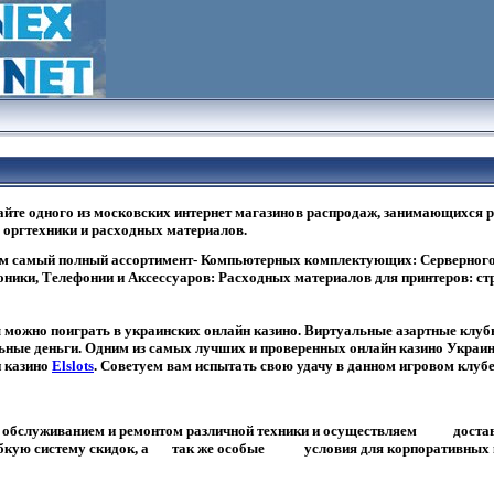
айте одного из московских интернет магазинов распродаж, занимающихся 
 оргтехники и расходных материалов.
м самый полный ассортимент- Компьютерных комплектующих: Серверного 
ники, Телефонии и Аксессуаров: Расходных материалов для принтеров: с
 можно поиграть в украинских онлайн казино. Виртуальные азартные клуб
альные деньги. Одним из самых лучших и проверенных онлайн казино Украин
н казино
Elslots
. Советуем вам испытать свою удачу в данном игровом клубе
бслуживанием и ремонтом различной техники и осуществляем достав
ибкую систему скидок, а так же особые условия для корпоративных 