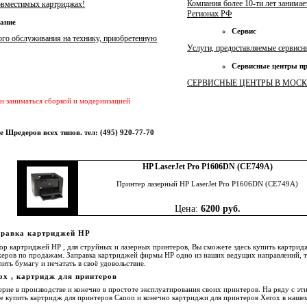
Компания более 10-ти лет занима
овместимых картриджах!
Регионах РФ
ание
Сервис
ого обслуживания на технику, приобретенную
Услуги, предоставляемые сервис
Сервисные центры пр
СЕРВИСНЫЕ ЦЕНТРЫ В МОСК
и заниматься сборкой и модернизацией
 Шредеров всех типов. тел: (495) 920-77-70
HP LaserJet Pro P1606DN (CE749A)
Принтер лазерный HP LaserJet Pro P1606DN (CE749A)
Цена:
6200 руб.
правка картриджей HP
ор картриджей HP , для струйных и лазерных принтеров, Вы сможете здесь купить картридж 
жеров по продажам. Заправка картриджей фирмы HP одно из наших ведущих направлений, т
ить бумагу и печатать в своё удовольствие.
ox , картридж для принтеров
рие в производстве и конечно в простоте эксплуатирования своих принтеров. На ряду с эт
е купить картридж для принтеров Canon и конечно картриджи для принтеров Xerox в наше