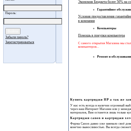
Экономия Бюджета более 50% на с
Гарантийное обслужив
Пароль:
Условия предоставления гарантийн
в компании
Компьютеры
Помощь в покупки компьютера
Забыли пароль?
Зарегистрироваться
С самого открытия Магазина мы стал
компьютеров...
Ремонт и обслуживание
Купить картриджи HP а так же за
У нас есть всегда в наличии огромный выб
через наш Интернет Магазин или у менед
материалов, Вам останется лишь только куп
Картриджи canon и картриджи xer
Фирма Canon давно уже завевало своё дове
конечно выносливостью. Вы всегда сможет