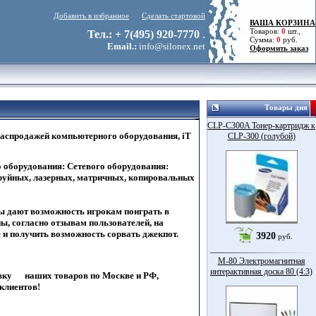
Добавить в избранное
Сделать стартовой
ВАША КОРЗИНА
Товаров:
0
шт.,
Тел.: + 7(495) 920-7770
.
Сумма:
0
руб.
Email.:
info@silonex.net
Оформить заказ
Товары дня
CLP-C300A Тонер-картридж к
распродажей компьютерного оборудования, iT
CLP-300 (голубой)
оборудования: Сетевого оборудования:
труйных, лазерных, матричных, копировальных
ы дают возможность игрокам поиграть в
ы, согласно отзывам пользователей, на
 и получить возможность сорвать джекпот.
3920
руб.
M-80 Электромагнитная
интерактивная доска 80 (4:3)
ку наших товаров по Москве и РФ,
клиентов!