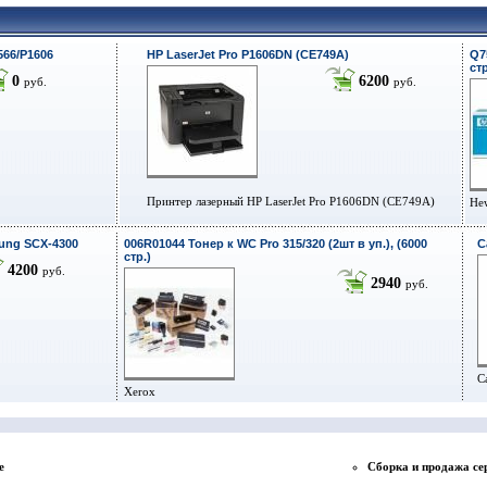
566/P1606
HP LaserJet Pro P1606DN (CE749A)
Q7
стр
0
6200
руб.
руб.
Принтер лазерный HP LaserJet Pro P1606DN (CE749A)
Hew
ung SCX-4300
006R01044 Тонер к WC Pro 315/320 (2шт в уп.), (6000
С
стр.)
4200
руб.
2940
руб.
C
Xerox
е
Сборка и продажа се