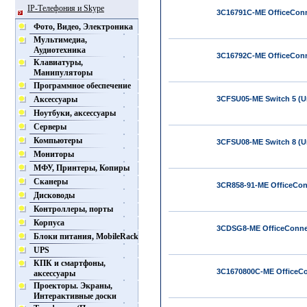
IP-Телефония и Skype
3C16791C-ME OfficeConne
Фото, Видео, Электроника
Мультимедиа,
Аудиотехника
3C16792C-ME OfficeConn
Клавиатуры,
Манипуляторы
Программное обеспечение
Аксессуары
3CFSU05-ME Switch 5 (Un
Ноутбуки, аксессуары
Серверы
Компьютеры
3CFSU08-ME Switch 8 (Un
Мониторы
МФУ, Принтеры, Копиры
Сканеры
3CR858-91-ME OfficeConn
Дисководы
Контроллеры, порты
Корпуса
3CDSG8-ME OfficeConnec
Блоки питания, MobileRack
UPS
КПК и смартфоны,
3C1670800C-ME OfficeCon
аксессуары
Проекторы. Экраны,
Интерактивные доски