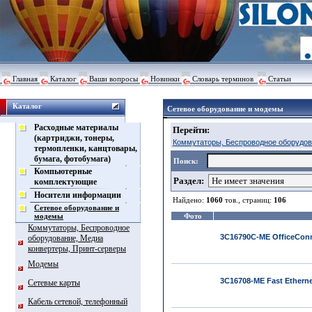
Главная
Каталог
Ваши вопросы
Новинки
Словарь терминов
Статьи
Каталог
Сетевое оборудование и модемы
Расходные материалы
Перейти:
(картриджи, тонеры,
Коммутаторы, Беспроводное оборудов
термопленки, канцтовары,
бумага, фотобумага)
Поиск:
Компьютерные
Раздел:
комплектующие
Носители информации
Найдено:
1060
тов., страниц:
106
Сетевое оборудование и
модемы
Фото
Коммутаторы, Беспроводное
3C16790C-ME OfficeConne
оборудование, Медиа
конвертеры, Принт-серверы
Модемы
3C16708-ME Fast Etherne
Сетевые карты
Кабель сетевой, телефонный