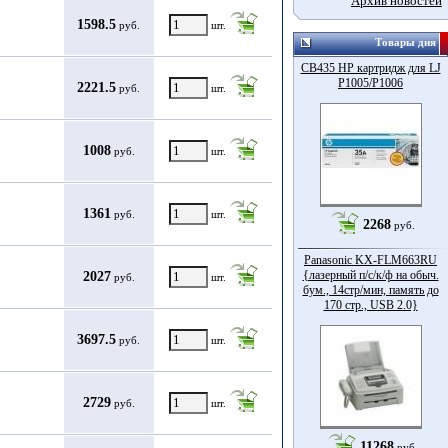
Архив новостей
1598.5
руб.
шт.
Товары дня
CB435 HP картридж для LJ
P1005/P1006
2221.5
руб.
шт.
1008
руб.
шт.
1361
руб.
шт.
2268
руб.
Panasonic KX-FLM663RU
{лазерный п/с/к/ф на обыч.
2027
руб.
шт.
бум., 14стр/мин, память до
170 стр., USB 2.0}
3697.5
руб.
шт.
2729
руб.
шт.
11268
руб.