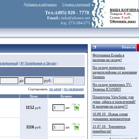
Добавить в избранное
Сделать стартовой
ВАША КОРЗИНА
Тел.:(495) 920 - 7770
.
Товаров:
0
шт.,
Email.:
info@silonex.net
Сумма:
0
руб.
Оформить заказ
icq: 273-284-271
Новости
Фоторамки Espada в
наличии на складе!
телефонный
|
IP-Телефония и Skype
|
На складе появились
радиотелефоны от компании
Siemens
до
руб.
На складе появились TV-
Сортировать:
по цене
|
по названию
Тюнеры ICONBIT
Цена
Купить
Проекторы ViewSonic для
дома, офиса и развлечений!
В наличии на складе!!!
1152
руб.
шт.
16.09.10 Новая серия
домашних компьютеров
21.07.10 Торопитесь
1116
руб.
шт.
приобрести!