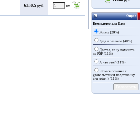
6350.5
руб.
шт.
Опрос
Компьютер для Вас:
Жизнь (28%)
Куда я без него (40%)
Достал, хочу поменять
на PSP (11%)
А что это? (11%)
Я бы се поменял с
удовольствием подставочку
для кофе ;) (11%)