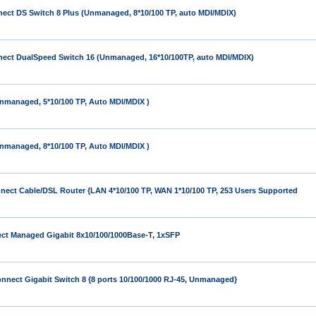
ct DS Switch 8 Plus (Unmanaged, 8*10/100 TP, auto MDI/MDIX)
ect DualSpeed Switch 16 (Unmanaged, 16*10/100TP, auto MDI/MDIX)
managed, 5*10/100 TP, Auto MDI/MDIX )
managed, 8*10/100 TP, Auto MDI/MDIX )
ect Cable/DSL Router {LAN 4*10/100 TP, WAN 1*10/100 TP, 253 Users Supported
t Managed Gigabit 8x10/100/1000Base-T, 1xSFP
nect Gigabit Switch 8 {8 ports 10/100/1000 RJ-45, Unmanaged}