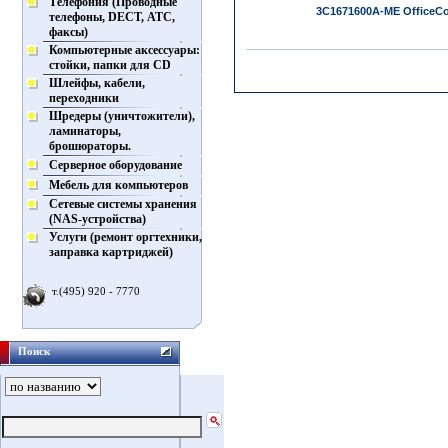
Телефония (Проводные
3C1671600A-ME OfficeCon
телефоны, DECT, АТС,
факсы)
Компьютерные аксессуары:
стойки, папки для CD
Шлейфы, кабели,
переходники
Шредеры (уничтожители),
ламинаторы,
брошюраторы.
Серверное оборудование
Мебель для компьютеров
Сетевые системы хранения
(NAS-устройства)
Услуги (ремонт оргтехники,
заправка картриджей)
т.(495) 920 - 7770
Поиск