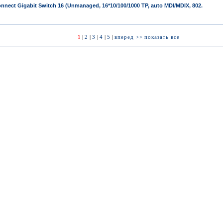
nect Gigabit Switch 16 (Unmanaged, 16*10/100/1000 TP, auto MDI/MDIX, 802.
1
|
2
|
3
|
4
|
5
|
вперед >>
показать все