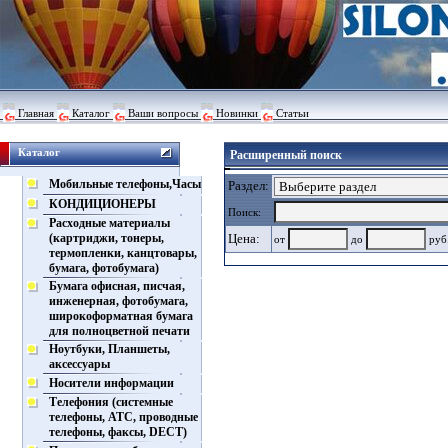
Главная
Каталог
Ваши вопросы
Новинки
Статьи
Каталог
Расширенный поиск
Мобильные телефоны,Часы
Раздел:
КОНДИЦИОНЕРЫ
Поиск:
Расходные материалы
(картриджи, тонеры,
Цена:
от
до
ру
термопленки, канцтовары,
бумага, фотобумага)
Бумага офисная, писчая,
инженерная, фотобумага,
широкоформатная бумага
для полноцветной печати
Ноутбуки, Планшеты,
аксессуары
Носители информации
Телефония (системные
телефоны, АТС, проводные
телефоны, факсы, DECT)