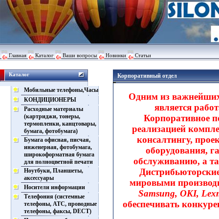
Главная
Каталог
Ваши вопросы
Новинки
Статьи
Каталог
Корпоративный отдел
Мобильные телефоны,Часы
Одним из важнейших
КОНДИЦИОНЕРЫ
является рабо
Расходные материалы
(картриджи, тонеры,
Корпоративное п
термопленки, канцтовары,
реализацией компле
бумага, фотобумага)
консалтингу, прое
Бумага офисная, писчая,
инженерная, фотобумага,
оборудования, г
широкоформатная бумага
обслуживанию, а та
для полноцветной печати
Дистрибьюторские
Ноутбуки, Планшеты,
аксессуары
мировыми производ
Носители информации
Samsung, OKI, Lexm
Телефония (системные
обеспечивать конкуре
телефоны, АТС, проводные
телефоны, факсы, DECT)