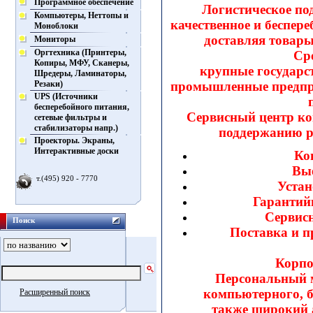
Программное обеспечение
Логистическое по
Компьютеры, Неттопы и
качественное и беспер
Моноблоки
доставляя товары
Мониторы
Оргтехника (Принтеры,
Ср
Копиры, МФУ, Сканеры,
крупные государс
Шредеры, Ламинаторы,
Резаки)
промышленные предпр
UPS (Источники
бесперебойного питания,
Сервисный центр ко
сетевые фильтры и
стабилизаторы напр.)
поддержанию р
Проекторы. Экраны,
Интерактивные доски
Ко
Вые
т.(495) 920 - 7770
Устан
Гарантий
Сервисн
Поиск
Поставка и п
Корпо
Персональный м
компьютерного, б
Расширенный поиск
также широкий 