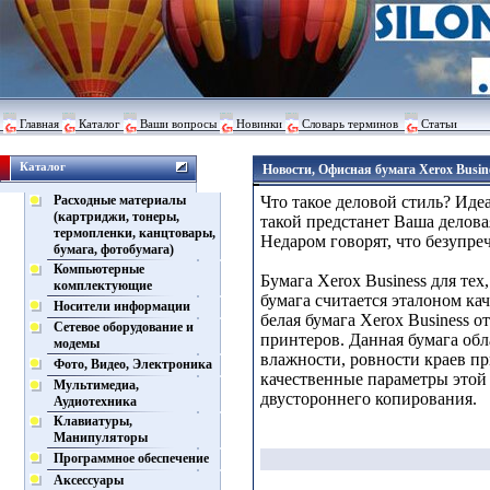
Главная
Каталог
Ваши вопросы
Новинки
Словарь терминов
Статьи
Каталог
Новости, Офисная бумага Xerox Busin
Расходные материалы
Что такое деловой стиль? Ид
(картриджи, тонеры,
такой предстанет Ваша делова
термопленки, канцтовары,
Недаром говорят, что безупре
бумага, фотобумага)
Компьютерные
Бумага Xerox Business для тех
комплектующие
бумага считается эталоном кач
Носители информации
белая бумага Xerox Business 
Сетевое оборудование и
принтеров. Данная бумага об
модемы
влажности, ровности краев пр
Фото, Видео, Электроника
качественные параметры этой 
Мультимедиа,
двустороннего копирования.
Аудиотехника
Клавиатуры,
Манипуляторы
Программное обеспечение
Аксессуары