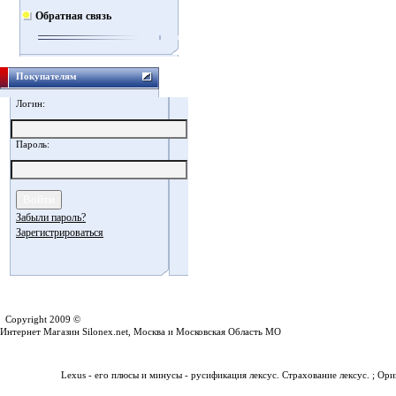
Обратная связь
Покупателям
Логин:
Пароль:
Забыли пароль?
Зарегистрироваться
Silonex.net
Copyright 2009 ©
Интернет Магазин Silonex.net, Москва и Московская Область МО
Lexus - его плюсы и минусы - русификация лексус. Страхование лексус. ; О