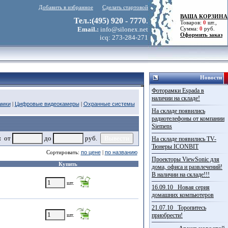
Добавить в избранное
Сделать стартовой
ВАША КОРЗИНА
Тел.:(495) 920 - 7770
.
Товаров:
0
шт.,
Email.:
info@silonex.net
Сумма:
0
руб.
Оформить заказ
icq: 273-284-271
Новости
Фоторамки Espada в
наличии на складе!
амки
|
Цифровые видеокамеры
|
Охранные системы
На складе появились
радиотелефоны от компании
Siemens
:
от
до
руб.
На складе появились TV-
Тюнеры ICONBIT
Сортировать:
по цене
|
по названию
Проекторы ViewSonic для
Купить
дома, офиса и развлечений!
В наличии на складе!!!
шт.
16.09.10 Новая серия
домашних компьютеров
21.07.10 Торопитесь
шт.
приобрести!