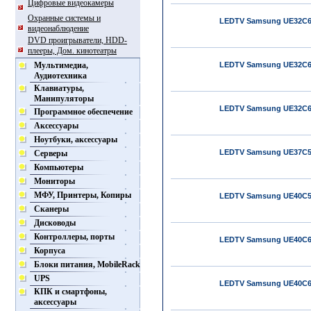
Цифровые видеокамеры
Охранные системы и
LEDTV Samsung UE32С
видеонаблюдение
DVD проигрыватели, HDD-
плееры, Дом. кинотеатры
Мультимедиа,
LEDTV Samsung UE32С
Аудиотехника
Клавиатуры,
Манипуляторы
LEDTV Samsung UE32C
Программное обеспечение
Аксессуары
Ноутбуки, аксессуары
LEDTV Samsung UE37C
Серверы
Компьютеры
Мониторы
МФУ, Принтеры, Копиры
LEDTV Samsung UE40C
Сканеры
Дисководы
Контроллеры, порты
LEDTV Samsung UE40C
Корпуса
Блоки питания, MobileRack
UPS
LEDTV Samsung UE40C
КПК и смартфоны,
аксессуары