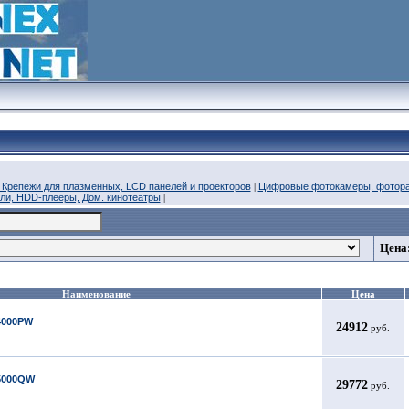
Крепежи для плазменных, LCD панелей и проекторов
|
Цифровые фотокамеры, фотор
ли, HDD-плееры, Дом. кинотеатры
|
Цена
Наименование
Цена
4000PW
24912
руб.
5000QW
29772
руб.