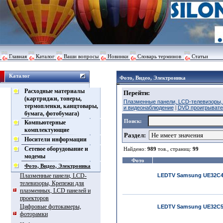
Главная
Каталог
Ваши вопросы
Новинки
Словарь терминов
Статьи
Каталог
Фото, Видео, Электроника
Расходные материалы
Перейти:
(картриджи, тонеры,
Плазменные панели, LCD-телевизоры, 
термопленки, канцтовары,
и видеонаблюдение
|
DVD проигрывате
бумага, фотобумага)
Поиск:
Компьютерные
комплектующие
Раздел:
Носители информации
Сетевое оборудование и
Найдено:
989
тов., страниц:
99
модемы
Фото
Фото, Видео, Электроника
Плазменные панели, LCD-
LEDTV Samsung UE32С
телевизоры, Крепежи для
плазменных, LCD панелей и
проекторов
Цифровые фотокамеры,
LEDTV Samsung UE32С
фоторамки