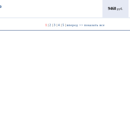
0
9468
руб.
1
|
2
|
3
|
4
|
5
|
вперед >>
показать все