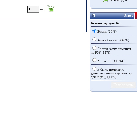
шт.
Опрос
Компьютер для Вас:
Жизнь (28%)
Куда я без него (40%)
Достал, хочу поменять
на PSP (11%)
А что это? (11%)
Я бы се поменял с
удовольствием подставочку
для кофе ;) (11%)