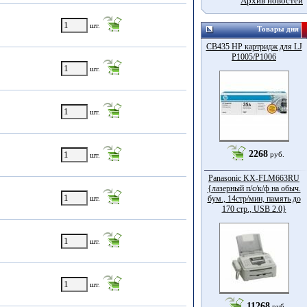
Архив новостей
шт.
Товары дня
CB435 HP картридж для LJ
P1005/P1006
шт.
шт.
2268
руб.
шт.
Panasonic KX-FLM663RU
{лазерный п/с/к/ф на обыч.
шт.
бум., 14стр/мин, память до
170 стр., USB 2.0}
шт.
шт.
11268
руб.