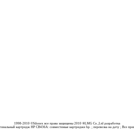
1998-2010 ©Silonex все права защищены 2010 ®LMG Co.,Ltd разработка
ригинальный картридж HP CB436A: совместимые картриджи hp. ; перевозка на дачу ; Все при