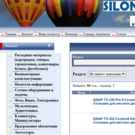
Главная
Каталог
Ваши вопросы
Новинки
Словарь терминов
Статьи
Каталог
Расходные материалы
Поиск:
(картриджи, тонеры,
термопленки, канцтовары,
бумага, фотобумага)
Раздел:
Компьютерные
комплектующие
Носители информации
Найдено:
66
тов., страниц:
7
Сетевое оборудование и
Фото
На
модемы
QNAP TS-239 Pro II Сете
Фото, Видео, Электроника
отсеками для жестких д
Мультимедиа,
Аудиотехника
Клавиатуры,
QNAP TS-410 Сетевой RA
Манипуляторы
отсеками для жестких дис
Программное обеспечение
Аксессуары