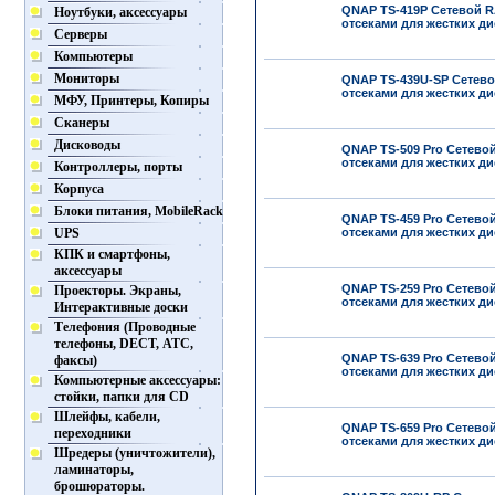
QNAP TS-419P Сетевой R
Ноутбуки, аксессуары
отсеками для жестких дис
Серверы
Компьютеры
Мониторы
QNAP TS-439U-SP Сетево
отсеками для жестких ди
МФУ, Принтеры, Копиры
Сканеры
Дисководы
QNAP TS-509 Pro Сетево
отсеками для жестких дис
Контроллеры, порты
Корпуса
Блоки питания, MobileRack
QNAP TS-459 Pro Сетево
UPS
отсеками для жестких дис
КПК и смартфоны,
аксессуары
QNAP TS-259 Pro Сетево
Проекторы. Экраны,
отсеками для жестких дис
Интерактивные доски
Телефония (Проводные
телефоны, DECT, АТС,
QNAP TS-639 Pro Сетево
факсы)
отсеками для жестких ди
Компьютерные аксессуары:
стойки, папки для CD
Шлейфы, кабели,
QNAP TS-659 Pro Сетево
переходники
отсеками для жестких дис
Шредеры (уничтожители),
ламинаторы,
брошюраторы.