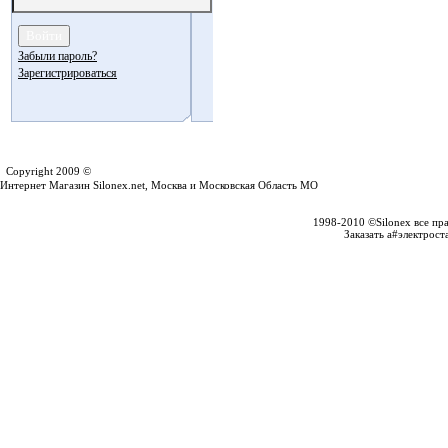
Забыли пароль?
Зарегистрироваться
Silonex.net
Copyright 2009 ©
Интернет Магазин Silonex.net, Москва и Московская Область МО
1998-2010 ©Silonex все пр
Заказать a#электрост