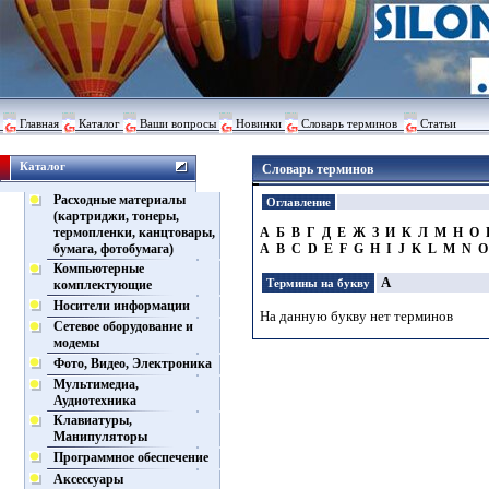
Главная
Каталог
Ваши вопросы
Новинки
Словарь терминов
Статьи
Каталог
Словарь терминов
Расходные материалы
Оглавление
(картриджи, тонеры,
термопленки, канцтовары,
A
Б
В
Г
Д
Е
Ж
З
И
К
Л
М
Н
О
бумага, фотобумага)
A
B
C
D
E
F
G
H
I
J
K
L
M
N
Компьютерные
А
Термины на букву
комплектующие
Носители информации
На данную букву нет терминов
Сетевое оборудование и
модемы
Фото, Видео, Электроника
Мультимедиа,
Аудиотехника
Клавиатуры,
Манипуляторы
Программное обеспечение
Аксессуары