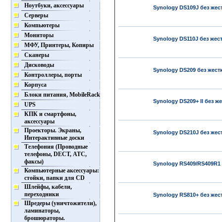
Ноутбуки, аксессуары
Synology DS109J без жес
Серверы
Компьютеры
Мониторы
Synology DS110J без жес
МФУ, Принтеры, Копиры
Сканеры
Дисководы
Synology DS209 без жест
Контроллеры, порты
Корпуса
Блоки питания, MobileRack
Synology DS209+ II без ж
UPS
КПК и смартфоны,
аксессуары
Проекторы. Экраны,
Synology DS210J без жес
Интерактивные доски
Телефония (Проводные
телефоны, DECT, АТС,
факсы)
Synology RS409/RS409R1 
Компьютерные аксессуары:
стойки, папки для CD
Шлейфы, кабели,
переходники
Synology RS810+ без жес
Шредеры (уничтожители),
ламинаторы,
брошюраторы.