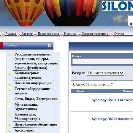
Главная
Каталог
Ваши вопросы
Новинки
Словарь терминов
Статьи
Каталог
Расходные материалы
Поиск:
(картриджи, тонеры,
термопленки, канцтовары,
бумага, фотобумага)
Раздел:
Компьютерные
комплектующие
Носители информации
Найдено:
66
тов., страниц:
7
Сетевое оборудование и
Фото
Наиме
модемы
Фото, Видео, Электроника
Synology DS108J без жес
Мультимедиа,
Аудиотехника
Клавиатуры,
Манипуляторы
Synology DS109 без жест
Программное обеспечение
Аксессуары