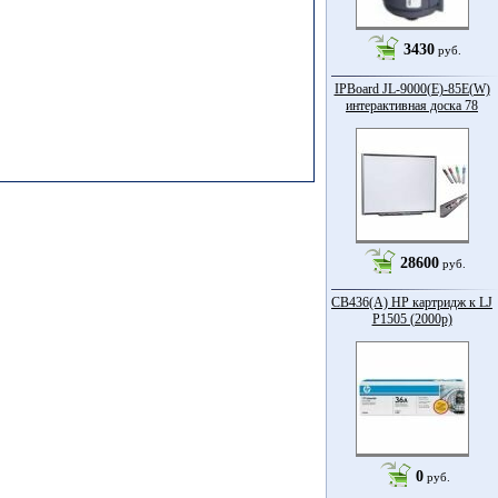
3430
руб.
IPBoard JL-9000(E)-85Е(W)
интерактивная доска 78
28600
руб.
CB436(A) HP картридж к LJ
P1505 (2000p)
0
руб.