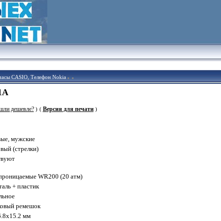
часы CASIO, Телефон Nokia
1A
шли дешевле?
Версия для печати
)
(
)
вые, мужские
вый (стрелки)
твуют
проницаемые WR200 (20 атм)
таль + пластик
льное
ковый ремешок
.8x15.2 мм