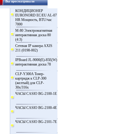
Вы просматривали
КОНДИЦИОНЕР
EURONORD EC/EU AL-07
HR Мощность, BTU/час
7000
M-80 Электромагнитная
интерактивная доска 80
(4:3)
Сетевая IP камера AXIS
211 (0198-002)
IPBoard JL-9000(E)-85Е(W)
интерактивная доска 78
CLP-Y300A Тонер-
картридж к CLP-300
(желтый) для CLP-
30x/316x
ЧАСЫ CASIO BG-2100-1E
ЧАСЫ CASIO BG-2100-4E
ЧАСЫ CASIO BG-2101-7E