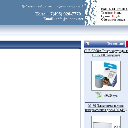
Добавить в избранное
Сделать стартовой
ВАША КОРЗИНА
Товаров:
0
шт.,
Тел.: + 7(495) 920-7770
.
Сумма:
0
руб.
Email.:
info@silonex.net
Оформить заказ
Товары дня
CLP-C300A Тонер-картридж к
CLP-300 (голубой)
3920
руб.
M-80 Электромагнитная
интерактивная доска 80 (4:3)