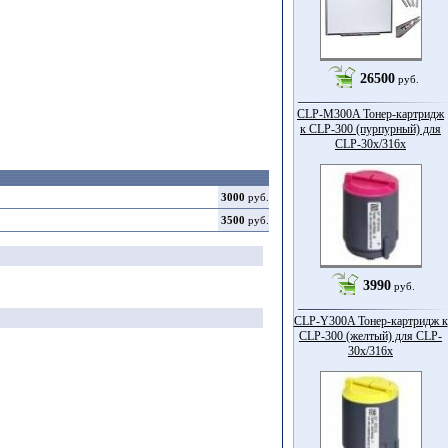
26500
руб.
CLP-M300A Тонер-картридж
к CLP-300 (пурпурный) для
CLP-30x/316x
3000
руб.
3500
руб.
3990
руб.
CLP-Y300A Тонер-картридж к
CLP-300 (желтый) для CLP-
30x/316x