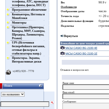
телефоны, АТС, проводные
90.9 г
Вес
телефоны, факсы, DECT)
Особенности
Программное обеспечение
число
Отображение даты
Компьютеры, Неттопы и
+/- 20 с
Точность хода
Моноблоки
будиль
Дополнительные функции
Мониторы
стрело
Подсветка
Оргтехника (Принтеры,
Копиры, МФУ, Сканеры,
Шредеры, Ламинаторы,
Вернуться
Резаки)
UPS (Источники
Ближайшие по цене товары данной г
бесперебойного питания,
ЧАСЫ CASIO BG-2100-4E
сетевые фильтры и
стабилизаторы напр.)
ЧАСЫ CASIO BG-2100-1E
Проекторы. Экраны,
Интерактивные доски
Отзывов и вопросов нет.
т.(495) 920 - 7770
Ваше имя:
Поиск
Ваш еmail:
Сообщение: