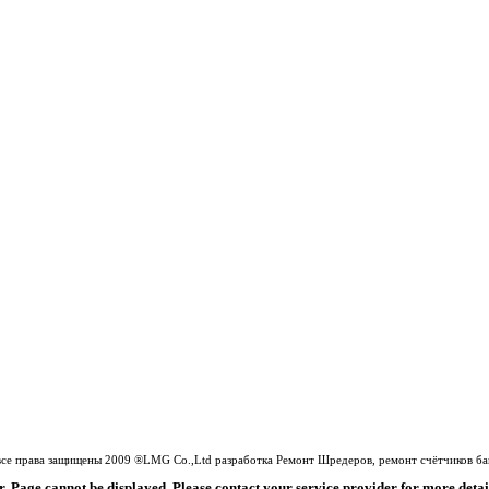
все права защищены 2009 ®LMG Co.,Ltd разработка Ремонт Шредеров, ремонт счётчиков бан
. Page cannot be displayed. Please contact your service provider for more detail