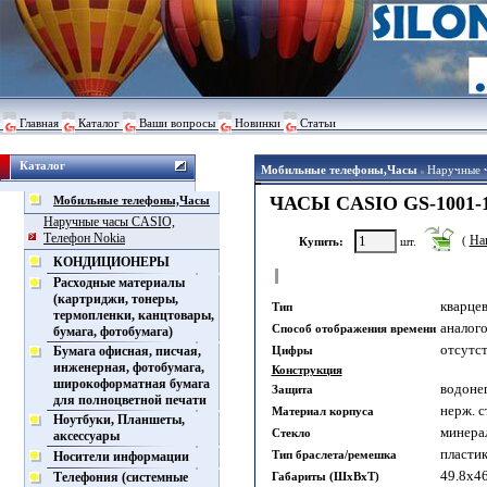
Главная
Каталог
Ваши вопросы
Новинки
Статьи
Каталог
Мобильные телефоны,Часы
Наручные 
ЧАСЫ CASIO GS-1001-
Мобильные телефоны,Часы
Наручные часы CASIO,
Телефон Nokia
На
(
Купить:
шт.
КОНДИЦИОНЕРЫ
Расходные материалы
(картриджи, тонеры,
кварце
Тип
термопленки, канцтовары,
аналого
Способ отображения времени
бумага, фотобумага)
отсутс
Бумага офисная, писчая,
Цифры
инженерная, фотобумага,
Конструкция
широкоформатная бумага
водоне
Защита
для полноцветной печати
нерж. с
Материал корпуса
Ноутбуки, Планшеты,
минера
Стекло
аксессуары
пласти
Тип браслета/ремешка
Носители информации
49.8x46
Телефония (системные
Габариты (ШхВхТ)