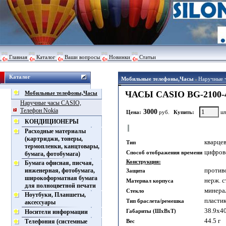
Главная
Каталог
Ваши вопросы
Новинки
Статьи
Каталог
Мобильные телефоны,Часы
Наручные 
ЧАСЫ CASIO BG-2100-
Мобильные телефоны,Часы
Наручные часы CASIO,
Телефон Nokia
3000
Цена:
руб.
Купить:
шт
КОНДИЦИОНЕРЫ
Расходные материалы
(картриджи, тонеры,
кварце
Тип
термопленки, канцтовары,
цифрово
Способ отображения времени
бумага, фотобумага)
Конструкция:
Бумага офисная, писчая,
против
инженерная, фотобумага,
Защита
широкоформатная бумага
нерж. с
Материал корпуса
для полноцветной печати
минера
Стекло
Ноутбуки, Планшеты,
пласти
Тип браслета/ремешка
аксессуары
38.9x4
Габариты (ШхВхТ)
Носители информации
44.5 г
Телефония (системные
Вес