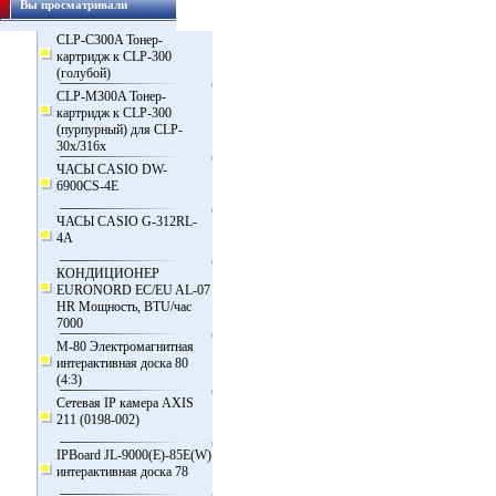
Вы просматривали
CLP-C300A Тонер-
картридж к CLP-300
(голубой)
CLP-M300A Тонер-
картридж к CLP-300
(пурпурный) для CLP-
30x/316x
ЧАСЫ CASIO DW-
6900CS-4E
ЧАСЫ CASIO G-312RL-
4A
КОНДИЦИОНЕР
EURONORD EC/EU AL-07
HR Мощность, BTU/час
7000
M-80 Электромагнитная
интерактивная доска 80
(4:3)
Сетевая IP камера AXIS
211 (0198-002)
IPBoard JL-9000(E)-85Е(W)
интерактивная доска 78