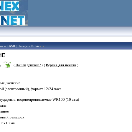
часы CASIO, Телефон Nokia
4E
Нашли дешевле?
Версия для печати
(
)
(
)
.
вые, женские
й (электронный), формат 12/24 часа
оударные, водонепроницаемые WR100 (10 атм)
таль
льное
ковый ремешок
0.6x13 мм