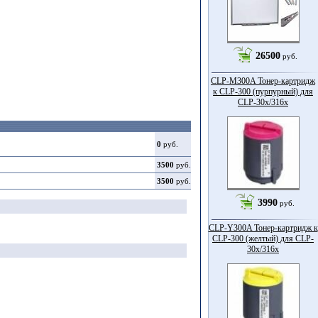
26500
руб.
CLP-M300A Тонер-картридж
к CLP-300 (пурпурный) для
CLP-30x/316x
0
руб.
3500
руб.
3500
руб.
3990
руб.
CLP-Y300A Тонер-картридж к
CLP-300 (желтый) для CLP-
30x/316x