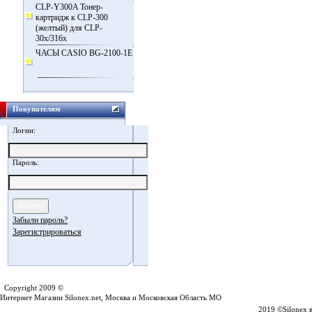
CLP-Y300A Тонер-
картридж к CLP-300
(желтый) для CLP-
30x/316x
ЧАСЫ CASIO BG-2100-1E
Покупателям
Логин:
Пароль:
Забыли пароль?
Зарегистрироваться
Silonex.net
Copyright 2009 ©
Интернет Магазин Silonex.net, Москва и Московская Область МО
2019 ©Silonex 