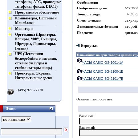
телефоны, АТС, проводные
Особенности:
телефоны, факсы, DECT)
вечный 
Отображение даты
Программное обеспечение
+/- 30 с
Точность хода
Компьютеры, Неттопы и
секундо
Спорт-функции
Моноблоки
второй 
Дополнительные функции
Мониторы
диспле
Подсветка
Оргтехника (Принтеры,
Копиры, МФУ, Сканеры,
Шредеры, Ламинаторы,
Вернуться
Резаки)
UPS (Источники
Ближайшие по цене товары данной г
бесперебойного питания,
ЧАСЫ CASIO GS-1001-1A
сетевые фильтры и
стабилизаторы напр.)
ЧАСЫ CASIO BG-2100-1E
Проекторы. Экраны,
Интерактивные доски
ЧАСЫ CASIO BG-2101-7E
т.(495) 920 - 7770
Отзывов и вопросов нет.
Поиск
Ваше имя:
Ваш еmail: