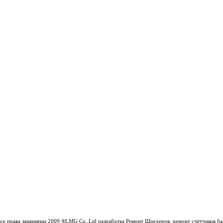
все права защищены 2009 ®LMG Co.,Ltd разработка Ремонт Шредеров, ремонт счётчиков бан