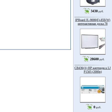
3430
руб.
IPBoard JL-9000(E)-85Е(W)
интерактивная доска 78
28600
руб.
CB436(A) HP картридж к LJ
P1505 (2000p)
0
руб.