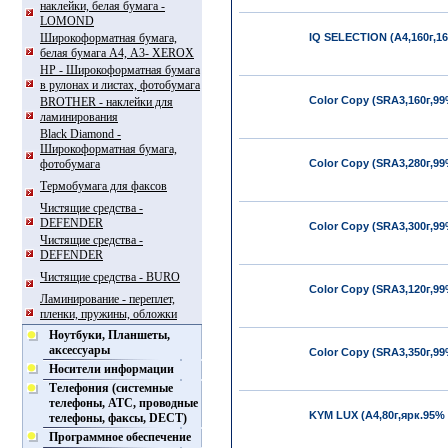
наклейки, белая бумага -
LOMOND
Широкоформатная бумага,
IQ SELECTION (А4,160г,16
белая бумага А4, А3- XEROX
HP - Широкоформатная бумага
в рулонах и листах, фотобумага
Color Copy (SRA3,160г,99
BROTHER - наклейки для
ламинирования
Black Diamond -
Широкоформатная бумага,
фотобумага
Color Copy (SRA3,280г,99
Термобумага для факсов
Чистящие средства -
DEFENDER
Color Copy (SRA3,300г,99
Чистящие средства -
DEFENDER
Чистящие средства - BURO
Color Copy (SRA3,120г,99
Ламинирование - переплет,
пленки, пружины, обложки
Ноутбуки, Планшеты,
аксессуары
Color Copy (SRA3,350г,99
Носители информации
Телефония (системные
телефоны, АТС, проводные
KYM LUX (А4,80г,ярк.95% 
телефоны, факсы, DECT)
Программное обеспечение