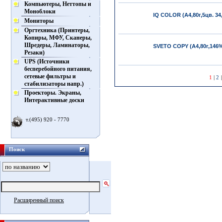
Компьютеры, Неттопы и
Моноблоки
IQ COLOR (А4,80г,5цв. 34,
Мониторы
Оргтехника (Принтеры,
Копиры, МФУ, Сканеры,
Шредеры, Ламинаторы,
SVETO COPY (А4,80г,146%
Резаки)
UPS (Источники
бесперебойного питания,
сетевые фильтры и
1
|
2
стабилизаторы напр.)
Проекторы. Экраны,
Интерактивные доски
т.(495) 920 - 7770
Поиск
Расширенный поиск