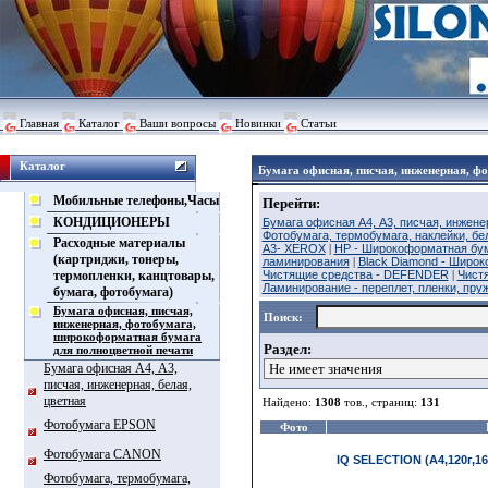
Главная
Каталог
Ваши вопросы
Новинки
Статьи
Каталог
Бумага офисная, писчая, инженерная, ф
Мобильные телефоны,Часы
Перейти:
КОНДИЦИОНЕРЫ
Бумага офисная А4, А3, писчая, инжене
Фотобумага, термобумага, наклейки, б
Расходные материалы
А3- XEROX
|
HP - Широкоформатная бум
(картриджи, тонеры,
ламинирования
|
Black Diamond - Широ
термопленки, канцтовары,
Чистящие средства - DEFENDER
|
Чист
Ламинирование - переплет, пленки, пру
бумага, фотобумага)
Бумага офисная, писчая,
Поиск:
инженерная, фотобумага,
широкоформатная бумага
Раздел:
для полноцветной печати
Бумага офисная А4, А3,
писчая, инженерная, белая,
цветная
Найдено:
1308
тов., страниц:
131
Фотобумага EPSON
Фото
Фотобумага CANON
IQ SELECTION (А4,120г,16
Фотобумага, термобумага,