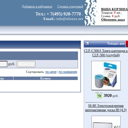
Добавить в избранное
Сделать стартовой
ВАША КОРЗИНА
Товаров:
0
шт.,
Тел.: + 7(495) 920-7770
.
Сумма:
0
руб.
Email.:
info@silonex.net
Оформить заказ
Товары дня
CLP-C300A Тонер-картридж к
CLP-300 (голубой)
руб.
Сортировать:
по цене
|
по названию
ена
Купить
3920
руб.
M-80 Электромагнитная
интерактивная доска 80 (4:3)