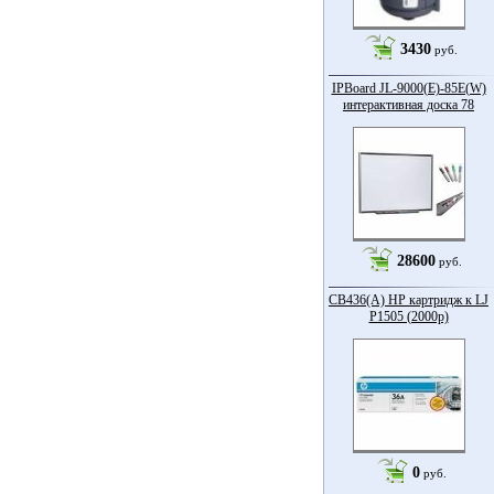
3430
руб.
IPBoard JL-9000(E)-85Е(W)
интерактивная доска 78
28600
руб.
CB436(A) HP картридж к LJ
P1505 (2000p)
0
руб.