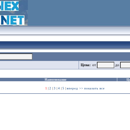
Цена:
от
до
Наименование
Ц
1
|
2
|
3
|
4
|
5
|
вперед >>
показать все