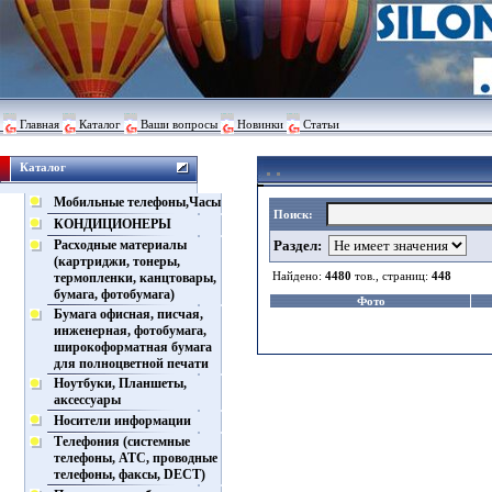
Главная
Каталог
Ваши вопросы
Новинки
Статьи
Каталог
Мобильные телефоны,Часы
Поиск:
КОНДИЦИОНЕРЫ
Расходные материалы
Раздел:
(картриджи, тонеры,
Найдено:
4480
тов., страниц:
448
термопленки, канцтовары,
бумага, фотобумага)
Фото
Бумага офисная, писчая,
инженерная, фотобумага,
широкоформатная бумага
для полноцветной печати
Ноутбуки, Планшеты,
аксессуары
Носители информации
Телефония (системные
телефоны, АТС, проводные
телефоны, факсы, DECT)