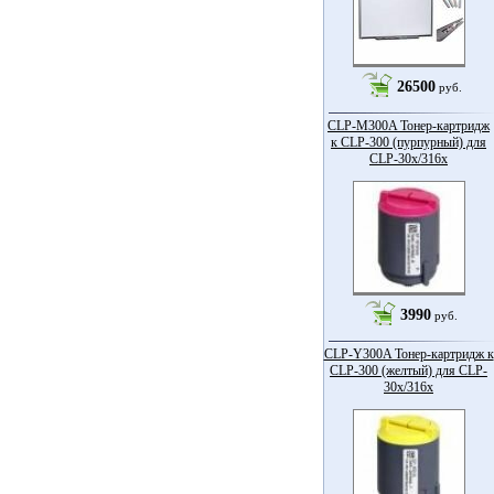
26500
руб.
CLP-M300A Тонер-картридж
к CLP-300 (пурпурный) для
CLP-30x/316x
3990
руб.
CLP-Y300A Тонер-картридж к
CLP-300 (желтый) для CLP-
30x/316x