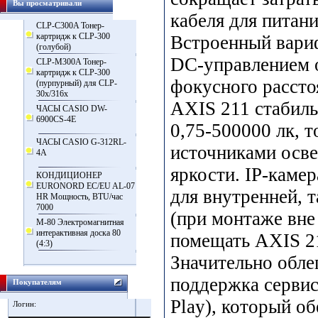
Вы просматривали
кабеля для питан
CLP-C300A Тонер-
картридж к CLP-300
Встроенный вари
(голубой)
DC-управлением 
CLP-M300A Тонер-
картридж к CLP-300
фокусного расстоя
(пурпурный) для CLP-
30x/316x
AXIS 211 стабиль
ЧАСЫ CASIO DW-
6900CS-4E
0,75-500000 лк, т
ЧАСЫ CASIO G-312RL-
источниками осв
4A
яркости. IP-каме
КОНДИЦИОНЕР
EURONORD EC/EU AL-07
для внутренней, 
HR Мощность, BTU/час
7000
(при монтаже вн
M-80 Электромагнитная
интерактивная доска 80
помещать AXIS 21
(4:3)
Значительно обле
поддержка сервис
Покупателям
Play), который о
Логин: