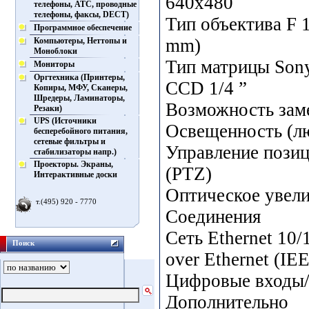
640х480
телефоны, АТС, проводные
телефоны, факсы, DECT)
Тип объектива F 1
Программное обеспечение
mm)
Компьютеры, Неттопы и
Моноблоки
Тип матрицы Sony
Мониторы
Оргтехника (Принтеры,
CCD 1/4 ”
Копиры, МФУ, Сканеры,
Шредеры, Ламинаторы,
Возможность зам
Резаки)
UPS (Источники
Освещенность (лю
бесперебойного питания,
сетевые фильтры и
Управление пози
стабилизаторы напр.)
Проекторы. Экраны,
(PTZ)
Интерактивные доски
Оптическое увели
т.(495) 920 - 7770
Соединения
Сеть Ethernet 10
Поиск
over Ethernet (IE
Цифровые входы/
Дополнительно