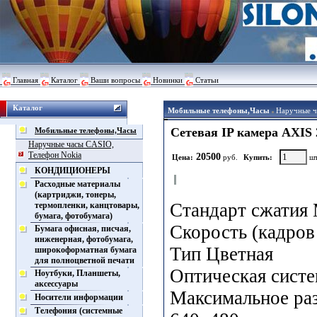
Главная
Каталог
Ваши вопросы
Новинки
Статьи
Каталог
Мобильные телефоны,Часы
Наручные ч
Сетевая IP камера AXIS 2
Мобильные телефоны,Часы
Наручные часы CASIO,
Телефон Nokia
20500
Цена:
руб.
Купить:
шт
КОНДИЦИОНЕРЫ
Расходные материалы
(картриджи, тонеры,
Стандарт сжатия
термопленки, канцтовары,
бумага, фотобумага)
Скорость (кадров
Бумага офисная, писчая,
инженерная, фотобумага,
Тип Цветная
широкоформатная бумага
для полноцветной печати
Оптическая систе
Ноутбуки, Планшеты,
аксессуары
Максимальное раз
Носители информации
Телефония (системные