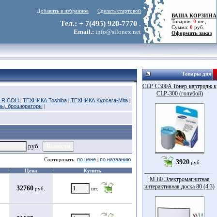
Добавить в избранное
Сделать стартовой
ВАША КОРЗИНА
Товаров:
0
шт.,
Тел.: + 7(495) 920-7770
.
Сумма:
0
руб.
Email.:
info@silonex.net
Оформить заказ
Товары дня
CLP-C300A Тонер-картридж к
CLP-300 (голубой)
 RICOH
|
ТЕХНИКА Toshiba
|
ТЕХНИКА Kyocera-Mita
|
ры, брошюраторы
|
руб.
Сортировать:
по цене
|
по названию
3920
руб.
Цена
Купить
M-80 Электромагнитная
интерактивная доска 80 (4:3)
32760
руб.
шт.