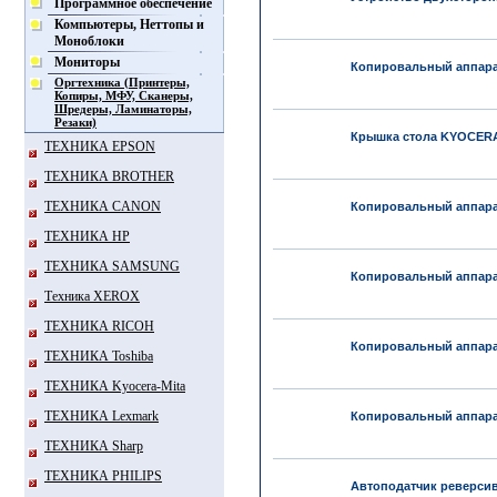
Программное обеспечение
Компьютеры, Неттопы и
Моноблоки
Мониторы
Копировальный аппара
Оргтехника (Принтеры,
Копиры, МФУ, Сканеры,
Шредеры, Ламинаторы,
Резаки)
Крышка стола KYOCERA-M
ТЕХНИКА EPSON
ТЕХНИКА BROTHER
ТЕХНИКА CANON
Копировальный аппара
ТЕХНИКА HP
ТЕХНИКА SAMSUNG
Копировальный аппара
Техника XEROX
ТЕХНИКА RICOH
Копировальный аппара
ТЕХНИКА Toshiba
ТЕХНИКА Kyocera-Mita
ТЕХНИКА Lexmark
Копировальный аппара
ТЕХНИКА Sharp
ТЕХНИКА PHILIPS
Автоподатчик реверсив