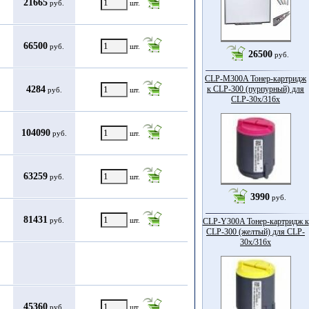
21665
руб.
шт.
66500
руб.
шт.
26500
руб.
CLP-M300A Тонер-картридж
4284
к CLP-300 (пурпурный) для
руб.
шт.
CLP-30x/316x
104090
руб.
шт.
63259
руб.
шт.
3990
руб.
81431
руб.
шт.
CLP-Y300A Тонер-картридж к
CLP-300 (желтый) для CLP-
30x/316x
45360
руб.
шт.