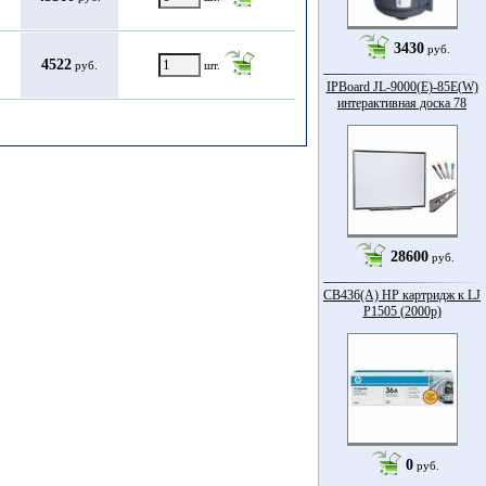
3430
руб.
4522
руб.
шт.
IPBoard JL-9000(E)-85Е(W)
интерактивная доска 78
28600
руб.
CB436(A) HP картридж к LJ
P1505 (2000p)
0
руб.