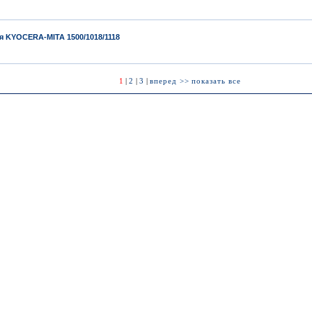
я KYOCERA-MITA 1500/1018/1118
1
|
2
|
3
|
вперед >>
показать все