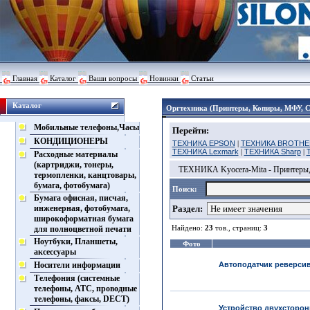
Главная
Каталог
Ваши вопросы
Новинки
Статьи
Каталог
Оргтехника (Принтеры, Копиры, МФУ, 
Мобильные телефоны,Часы
Перейти:
КОНДИЦИОНЕРЫ
ТЕХНИКА EPSON
|
ТЕХНИКА BROTHE
ТЕХНИКА Lexmark
|
ТЕХНИКА Sharp
|
Расходные материалы
(картриджи, тонеры,
ТЕХНИКА Kyocera-Mita - Принтеры
термопленки, канцтовары,
бумага, фотобумага)
Поиск:
Бумага офисная, писчая,
инженерная, фотобумага,
Раздел:
широкоформатная бумага
Найдено:
23
тов., страниц:
3
для полноцветной печати
Ноутбуки, Планшеты,
Фото
аксессуары
Носители информации
Автоподатчик реверсив
Телефония (системные
телефоны, АТС, проводные
телефоны, факсы, DECT)
Устройство двухсторон