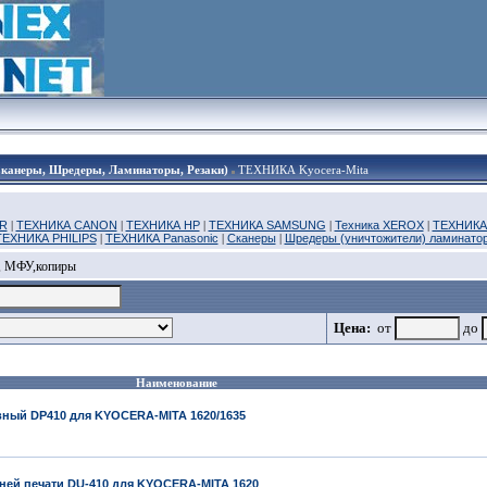
Сканеры, Шредеры, Ламинаторы, Резаки)
ТЕХНИКА Kyocera-Mita
R
|
ТЕХНИКА CANON
|
ТЕХНИКА HP
|
ТЕХНИКА SAMSUNG
|
Техника XEROX
|
ТЕХНИКА
ТЕХНИКА PHILIPS
|
ТЕХНИКА Panasonic
|
Сканеры
|
Шредеры (уничтожители) ламинато
, МФУ,копиры
Цена:
от
до
Наименование
ный DP410 для KYOCERA-MITA 1620/1635
ней печати DU-410 для KYOCERA-MITA 1620