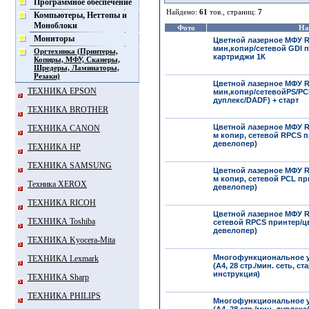
Программное обеспечение
Найдено:
61
тов., страниц:
7
Компьютеры, Неттопы и
Моноблоки
Фото
На
Мониторы
Цветной лазерное МФУ Ri
мин,копир/сетевой GDI п
Оргтехника (Принтеры,
картриджи 1К
Копиры, МФУ, Сканеры,
Шредеры, Ламинаторы,
Резаки)
Цветной лазерное МФУ Ri
ТЕХНИКА EPSON
мин,копир/сетевойPS/PCL
дуплекс/DADF) + старт
ТЕХНИКА BROTHER
Цветной лазерное МФУ Ri
ТЕХНИКА CANON
м копир, сетевой RPCS п
девелопер)
ТЕХНИКА HP
ТЕХНИКА SAMSUNG
Цветной лазерное МФУ Ri
м копир, сетевой PCL пр
Техника XEROX
девелопер)
ТЕХНИКА RICOH
Цветной лазерное МФУ Ri
ТЕХНИКА Toshiba
сетевой RPCS принтер/цв
девелопер)
ТЕХНИКА Kyocera-Mita
Многофункциональное ус
ТЕХНИКА Lexmark
(A4, 28 стр./мин. сеть, с
инструкция)
ТЕХНИКА Sharp
ТЕХНИКА PHILIPS
Многофункциональное ус