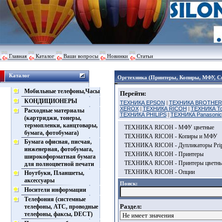
Главная
Каталог
Ваши вопросы
Новинки
Статьи
Каталог
Оргтехника (Принтеры, Копиры, МФУ, С
Мобильные телефоны,Часы
Перейти:
КОНДИЦИОНЕРЫ
ТЕХНИКА EPSON
|
ТЕХНИКА BROTHER
XEROX
|
ТЕХНИКА RICOH
|
ТЕХНИКА To
Расходные материалы
ТЕХНИКА PHILIPS
|
ТЕХНИКА Panasonic
(картриджи, тонеры,
термопленки, канцтовары,
ТЕХНИКА RICOH - МФУ цветные
бумага, фотобумага)
ТЕХНИКА RICOH - Копиры и МФУ
Бумага офисная, писчая,
ТЕХНИКА RICOH - Дупликаторы Prip
инженерная, фотобумага,
ТЕХНИКА RICOH - Принтеры
широкоформатная бумага
ТЕХНИКА RICOH - Принтеры цветн
для полноцветной печати
ТЕХНИКА RICOH - Опции
Ноутбуки, Планшеты,
аксессуары
Поиск:
Носители информации
Телефония (системные
Раздел:
телефоны, АТС, проводные
телефоны, факсы, DECT)