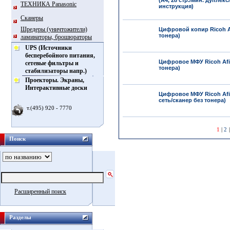
(A4, 28 стр./мин. дуплекс/
ТЕХНИКА Panasonic
инструкция)
Сканеры
Шредеры (уничтожители)
Цифровой копир Ricoh Afi
тонера)
ламинаторы, брошюраторы
UPS (Источники
бесперебойного питания,
Цифровое МФУ Ricoh Afici
сетевые фильтры и
тонера)
стабилизаторы напр.)
Проекторы. Экраны,
Интерактивные доски
Цифровое МФУ Ricoh Afici
сеть/сканер без тонера)
т.(495) 920 - 7770
1
|
2
Поиск
Расширенный поиск
Разделы