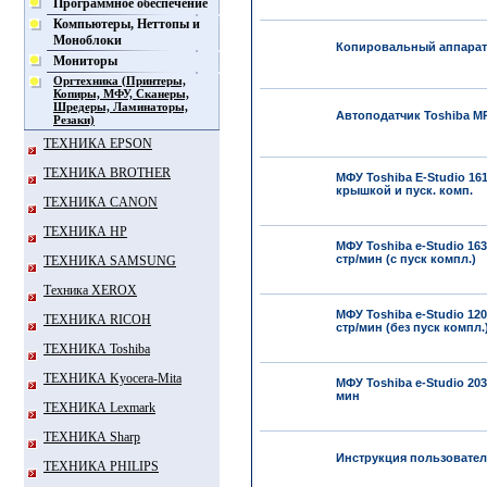
Программное обеспечение
Компьютеры, Неттопы и
Моноблоки
Копировальный аппарат 
Мониторы
Оргтехника (Принтеры,
Копиры, МФУ, Сканеры,
Шредеры, Ламинаторы,
Автоподатчик Toshiba MR
Резаки)
ТЕХНИКА EPSON
ТЕХНИКА BROTHER
МФУ Toshiba E-Studio 161
крышкой и пуск. комп.
ТЕХНИКА CANON
ТЕХНИКА HP
МФУ Toshiba e-Studio 163
стр/мин (с пуск компл.)
ТЕХНИКА SAMSUNG
Техника XEROX
МФУ Toshiba e-Studio 120
ТЕХНИКА RICOH
стр/мин (без пуск компл.
ТЕХНИКА Toshiba
ТЕХНИКА Kyocera-Mita
МФУ Toshiba e-Studio 203
мин
ТЕХНИКА Lexmark
ТЕХНИКА Sharp
Инструкция пользователя
ТЕХНИКА PHILIPS