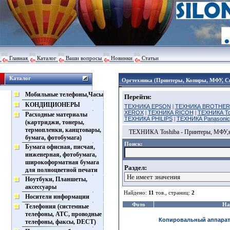
Главная
Каталог
Ваши вопросы
Новинки
Статьи
Каталог
Оргтехника (Принтеры, Копиры, МФУ, С
Мобильные телефоны,Часы
Перейти:
КОНДИЦИОНЕРЫ
ТЕХНИКА EPSON
|
ТЕХНИКА BROTHER
XEROX
|
ТЕХНИКА RICOH
|
ТЕХНИКА To
Расходные материалы
ТЕХНИКА PHILIPS
|
ТЕХНИКА Panasonic
(картриджи, тонеры,
термопленки, канцтовары,
ТЕХНИКА Toshiba - Принтеры, МФУ,
бумага, фотобумага)
Поиск:
Бумага офисная, писчая,
инженерная, фотобумага,
широкоформатная бумага
Раздел:
для полноцветной печати
Ноутбуки, Планшеты,
аксессуары
Найдено:
11
тов., страниц:
2
Носители информации
Фото
На
Телефония (системные
телефоны, АТС, проводные
Копировальный аппарат 
телефоны, факсы, DECT)