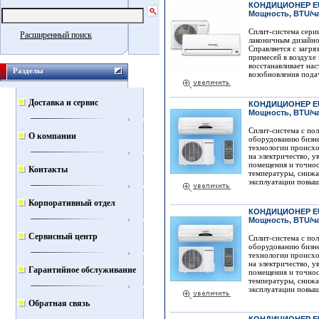
КОНДИЦИОНЕР EU
Мощность, BTU/ча
Сплит-система серии
Расширенный поиск
лаконичным дизайн
Справляется с загря
примесей в воздухе 
восстанавливает на
Разделы
возобновления пода
Доставка и сервис
КОНДИЦИОНЕР EU
Мощность, BTU/ча
Сплит-система с по
О компании
оборудованию бизне
технологии происхо
на электричество, у
помещения и точнос
Контакты
температуры, снижа
эксплуатации повыша
Корпоративный отдел
КОНДИЦИОНЕР EU
Мощность, BTU/ча
Сервисный центр
Сплит-система с по
оборудованию бизне
технологии происхо
на электричество, у
Гарантийное обслуживание
помещения и точнос
температуры, снижа
эксплуатации повыша
Обратная связь