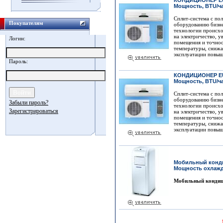
КОНДИЦИОНЕР EU
Мощность, BTU/ча
Сплит-система с по
Покупателям
оборудованию бизне
технологии происхо
на электричество, у
Логин:
помещения и точнос
температуры, снижа
эксплуатации повыша
Пароль:
КОНДИЦИОНЕР EU
Мощность, BTU/ча
Сплит-система с по
оборудованию бизне
Забыли пароль?
технологии происхо
Зарегистрироваться
на электричество, у
помещения и точнос
температуры, снижа
эксплуатации повыша
Мобильный конди
Мощность охлажде
Мобильный кондици