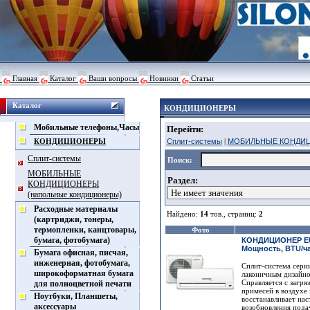
Главная
Каталог
Ваши вопросы
Новинки
Статьи
Каталог
КОНДИЦИОНЕРЫ
Мобильные телефоны,Часы
Перейти:
КОНДИЦИОНЕРЫ
Сплит-системы
|
МОБИЛЬНЫЕ КОНДИЦИ
Сплит-системы
Поиск:
МОБИЛЬНЫЕ
Раздел:
КОНДИЦИОНЕРЫ
(напольные кондиционеры)
Расходные материалы
Найдено:
14
тов., страниц:
2
(картриджи, тонеры,
термопленки, канцтовары,
Фото
бумага, фотобумага)
КОНДИЦИОНЕР EU
Мощность, BTU/ча
Бумага офисная, писчая,
инженерная, фотобумага,
Сплит-система серии
широкоформатная бумага
лаконичным дизайн
Справляется с загря
для полноцветной печати
примесей в воздухе 
Ноутбуки, Планшеты,
восстанавливает на
аксессуары
возобновления пода