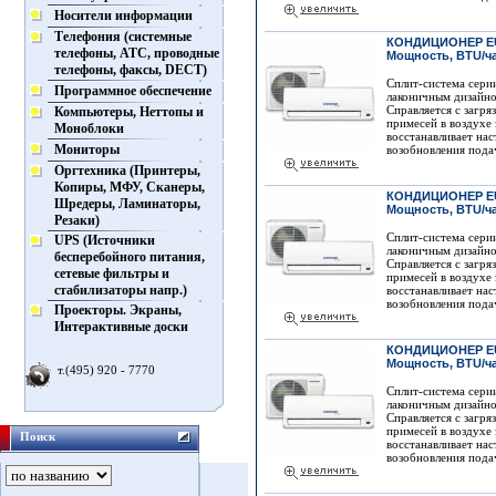
Носители информации
Телефония (системные
КОНДИЦИОНЕР EU
телефоны, АТС, проводные
Мощность, BTU/ча
телефоны, факсы, DECT)
Сплит-система серии
Программное обеспечение
лаконичным дизайн
Справляется с загря
Компьютеры, Неттопы и
примесей в воздухе 
Моноблоки
восстанавливает на
Мониторы
возобновления пода
Оргтехника (Принтеры,
Копиры, МФУ, Сканеры,
КОНДИЦИОНЕР EU
Шредеры, Ламинаторы,
Мощность, BTU/ча
Резаки)
Сплит-система серии
UPS (Источники
лаконичным дизайн
бесперебойного питания,
Справляется с загря
сетевые фильтры и
примесей в воздухе 
стабилизаторы напр.)
восстанавливает на
возобновления пода
Проекторы. Экраны,
Интерактивные доски
КОНДИЦИОНЕР EU
Мощность, BTU/ча
т.(495) 920 - 7770
Сплит-система серии
лаконичным дизайн
Справляется с загря
примесей в воздухе 
Поиск
восстанавливает на
возобновления пода