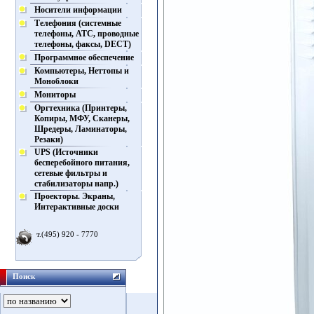
Носители информации
Телефония (системные
телефоны, АТС, проводные
телефоны, факсы, DECT)
Программное обеспечение
Компьютеры, Неттопы и
Моноблоки
Мониторы
Оргтехника (Принтеры,
Копиры, МФУ, Сканеры,
Шредеры, Ламинаторы,
Резаки)
UPS (Источники
бесперебойного питания,
сетевые фильтры и
стабилизаторы напр.)
Проекторы. Экраны,
Интерактивные доски
т.(495) 920 - 7770
Поиск