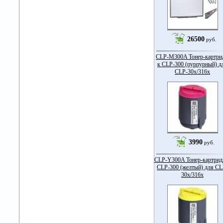
26500
руб.
CLP-M300A Тонер-картри
к CLP-300 (пурпурный) д
CLP-30x/316x
3990
руб.
CLP-Y300A Тонер-картрид
CLP-300 (желтый) для CL
30x/316x