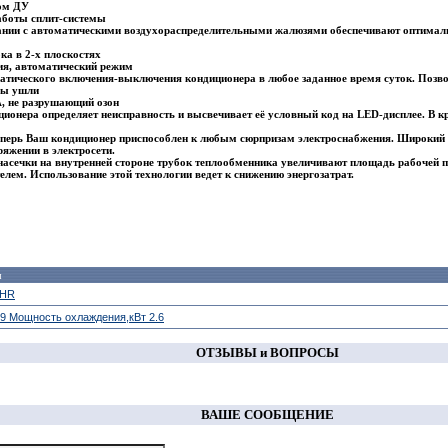
том ДУ
аботы сплит-системы
нии с автоматическими воздухораспределительными жалюзями обеспечивают оптималь
ка в 2-х плоскостях
ия, автоматический режим
атического включения-выключения кондиционера в любое заданное время суток. Позв
 Вы ушли
, не разрушающий озон
онера определяет неисправность и высвечивает её условный код на LED-дисплее. В к
перь Ваш кондиционер приспособлен к любым сюрпризам электроснабжения. Широкий д
яжении в электросети.
насечки на внутренней стороне трубок теплообменника увеличивают площадь рабочей
лем. Использование этой технологии ведет к снижению энергозатрат.
ы
 HR
9 Мощность охлаждения,кВт 2.6
ОТЗЫВЫ и ВОПРОСЫ
ВАШЕ СООБЩЕНИЕ