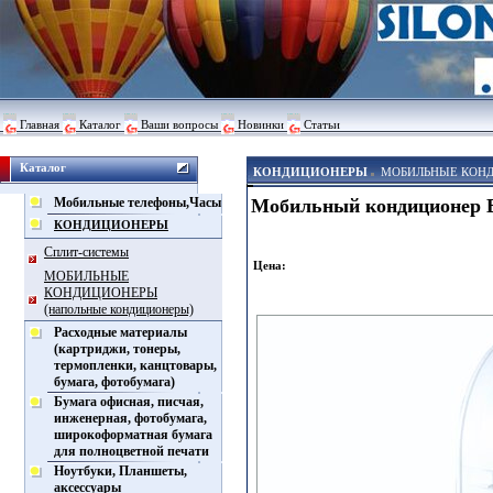
Главная
Каталог
Ваши вопросы
Новинки
Статьи
Каталог
КОНДИЦИОНЕРЫ
МОБИЛЬНЫЕ КОНДИ
Мобильные телефоны,Часы
Мобильный кондиционер E
КОНДИЦИОНЕРЫ
Сплит-системы
Цена:
МОБИЛЬНЫЕ
КОНДИЦИОНЕРЫ
(напольные кондиционеры)
Расходные материалы
(картриджи, тонеры,
термопленки, канцтовары,
бумага, фотобумага)
Бумага офисная, писчая,
инженерная, фотобумага,
широкоформатная бумага
для полноцветной печати
Ноутбуки, Планшеты,
аксессуары