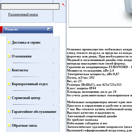
Расширенный поиск
Разделы
Доставка и сервис
Основное преимущество мобильных кондиц
отвод теплого воздуха за пределы охлажд
О компании
форточку или дверь. При необходимости та
Модный и эксклюзивный дизайн этих конд
интерьер изысканностью своей формы.
Гарантия на кондиционеры EURONORD - 1
Контакты
Мощность охлаждения, кВт-2,4
Электрическая мощность, кВт-0,87
Поток, м3/час-292
Вес, кг-23
Корпоративный отдел
Размеры (ВхШхГ), мм-423х725х315
Класс защиты-IP44
Площадь помещения, кв.м-до 24
без учета дополнительных теплопритоков и
Сервисный центр
Мобильные кондиционеры имеют одно неосп
Простота в управлении и удобство в экспл
У нас Вы сможете купить мобильный конди
Гарантийное обслуживание
Высокое качество и надежность
Элегантный современный дизайн
Не требуют монтажа
Небольшие габариты и вес
Обратная связь
Автоматическое удаление конденсата (иск
Вытяжной гофрированный воздуховод для 