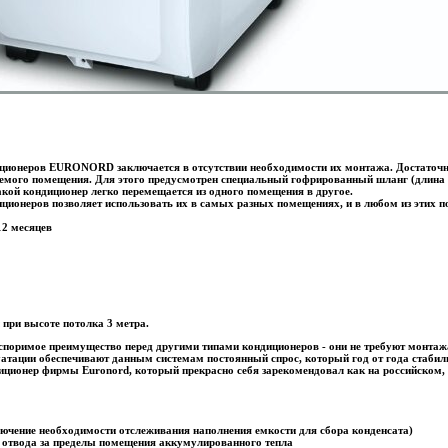
ионеров EURONORD заключается в отсутствии необходимости их монтажа. Достаточно
аемого помещения. Для этого предусмотрен специальный гофрированный шланг (длина
кой кондиционер легко перемещается из одного помещения в другое.
иционеров позволяет использовать их в самых разных помещениях, и в любом из эт
2 месяцев
 при высоте потолка 3 метра.
оримое преимущество перед другими типами кондиционеров - они не требуют монтажа,
уатации обеспечивают данным системам постоянный спрос, который год от года стабиль
ционер фирмы Euronord, который прекрасно себя зарекомендовал как на российском, 
лючение необходимости отслеживания наполнения емкости для сбора конденсата)
отвода за пределы помещения аккумулированного тепла