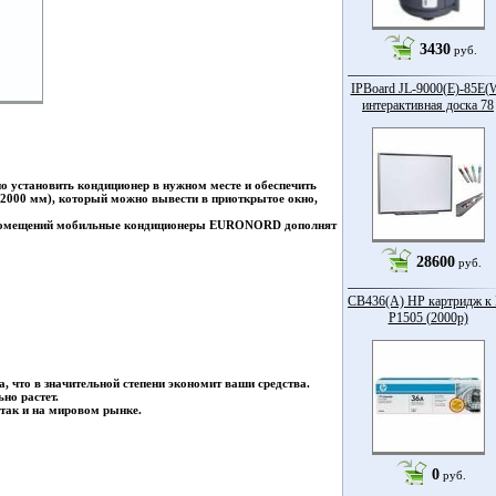
3430
руб.
IPBoard JL-9000(E)-85Е(
интерактивная доска 78
 установить кондиционер в нужном месте и обеспечить
 2000 мм), который можно вывести в приоткрытое окно,
их помещений мобильные кондиционеры EURONORD дополнят
28600
руб.
CB436(A) HP картридж к 
P1505 (2000p)
 что в значительной степени экономит ваши средства.
но растет.
так и на мировом рынке.
0
руб.