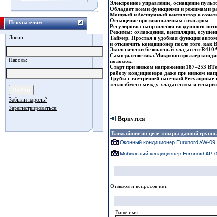
Электронное управление, оснащение пуль
Обладает всеми функциями и режимами р
Мощный и бесшумный вентилятор в сочета
Оснащение противопылевым фильтром
Покупателям
Регулировка направления воздушного пото
Режимы: охлаждения, вентиляции, осушен
Логин:
Таймер. Простая и удобная функция автом
и отключить кондиционер после того, как
Экологически безопасный хладагент R410A
Самодиагностика.Микроконтроллер кондици
Пароль:
поломок.
Старт при низком напряжении 187–253 ВТе
работу кондиционера даже при низком напр
Трубы с внутренней насечкой Регулярные 
теплообмена между хладагентом и испарите
Забыли пароль?
Зарегистрироваться
Вернуться
Ближайшие по цене товары данной групп
Оконный кондиционер Euronord AW-09
Мобильный кондиционер Euronord AP-0
Отзывов и вопросов нет.
Ваше имя: