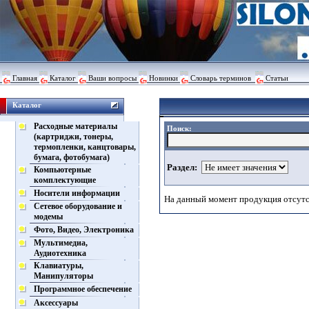
Главная
Каталог
Ваши вопросы
Новинки
Словарь терминов
Статьи
Каталог
Расходные материалы
Поиск:
(картриджи, тонеры,
термопленки, канцтовары,
бумага, фотобумага)
Раздел:
Компьютерные
комплектующие
Носители информации
На данный момент продукция отсутс
Сетевое оборудование и
модемы
Фото, Видео, Электроника
Мультимедиа,
Аудиотехника
Клавиатуры,
Манипуляторы
Программное обеспечение
Аксессуары