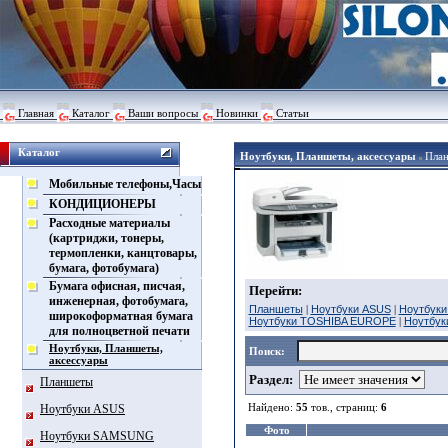
Главная
Каталог
Ваши вопросы
Новинки
Статьи
Каталог
Ноутбуки, Планшеты, аксессуары
Пла
Мобильные телефоны,Часы
КОНДИЦИОНЕРЫ
Расходные материалы
(картриджи, тонеры,
термопленки, канцтовары,
бумага, фотобумага)
Бумага офисная, писчая,
Перейти:
инженерная, фотобумага,
Планшеты
|
Ноутбуки ASUS
|
Ноутбук
широкоформатная бумага
Ноутбуки TOSHIBA EUROPE
|
Ноутбук
для полноцветной печати
Ноутбуки, Планшеты,
Поиск:
аксессуары
Раздел:
Планшеты
Найдено:
55
тов., страниц:
6
Ноутбуки ASUS
Фото
Ноутбуки SAMSUNG