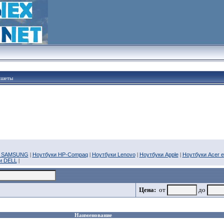
ншеты
и SAMSUNG
|
Ноутбуки HP-Compaq
|
Ноутбуки Lenovo
|
Ноутбуки Apple
|
Ноутбуки Acer 
и DELL
|
Цена:
от
до
Наименование