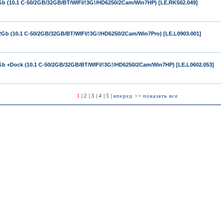
Gb (10.1 C-50/2GB/32GB/BT/WIFI/!3G!/HD6250/2Cam/Win7HP) [LE.RK502.049]
2Gb (10.1 C-50/2GB/32GB/BT/WIFI/!3G!/HD6250/2Cam/Win7Pro) [LE.L0903.001]
Gb +Dock (10.1 C-50/2GB/32GB/BT/WIFI/!3G!/HD6250/2Cam/Win7HP) [LE.L0602.053]
1
|
2
|
3
|
4
|
5
|
вперед >>
показать все