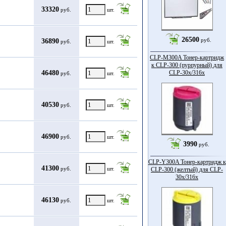
33320
руб.
шт.
26500
руб.
36890
руб.
шт.
CLP-M300A Тонер-картридж
к CLP-300 (пурпурный) для
46480
CLP-30x/316x
руб.
шт.
40530
руб.
шт.
46900
руб.
шт.
3990
руб.
CLP-Y300A Тонер-картридж к
41300
руб.
шт.
CLP-300 (желтый) для CLP-
30x/316x
46130
руб.
шт.