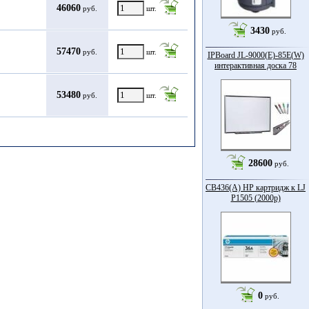
46060
руб.
шт.
3430
руб.
57470
руб.
шт.
IPBoard JL-9000(E)-85Е(W)
интерактивная доска 78
53480
руб.
шт.
28600
руб.
CB436(A) HP картридж к LJ
P1505 (2000p)
0
руб.