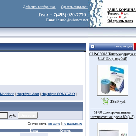
Добавить в избранное
Сделать стартовой
ВАША КОРЗИНА
Товаров:
0
шт.,
Тел.: + 7(495) 920-7770
.
Сумма:
0
руб.
Email.:
info@silonex.net
Оформить заказ
Товары дня
CLP-C300A Тонер-картридж к
CLP-300 (голубой)
eMachines
|
Ноутбуки Acer
|
Ноутбуки SONY VAIO
|
3920
руб.
M-80 Электромагнитная
руб.
интерактивная доска 80 (4:3)
Сортировать:
по цене
|
по названию
Цена
Купить