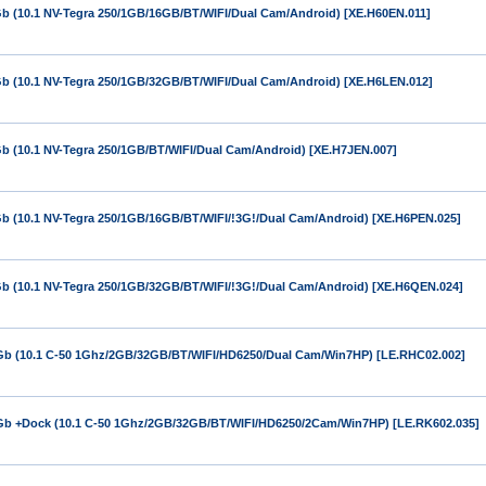
Gb (10.1 NV-Tegra 250/1GB/16GB/BT/WIFI/Dual Cam/Android) [XE.H60EN.011]
Gb (10.1 NV-Tegra 250/1GB/32GB/BT/WIFI/Dual Cam/Android) [XE.H6LEN.012]
Gb (10.1 NV-Tegra 250/1GB/BT/WIFI/Dual Cam/Android) [XE.H7JEN.007]
Gb (10.1 NV-Tegra 250/1GB/16GB/BT/WIFI/!3G!/Dual Cam/Android) [XE.H6PEN.025]
Gb (10.1 NV-Tegra 250/1GB/32GB/BT/WIFI/!3G!/Dual Cam/Android) [XE.H6QEN.024]
2Gb (10.1 C-50 1Ghz/2GB/32GB/BT/WIFI/HD6250/Dual Cam/Win7HP) [LE.RHC02.002]
2Gb +Dock (10.1 C-50 1Ghz/2GB/32GB/BT/WIFI/HD6250/2Cam/Win7HP) [LE.RK602.035]