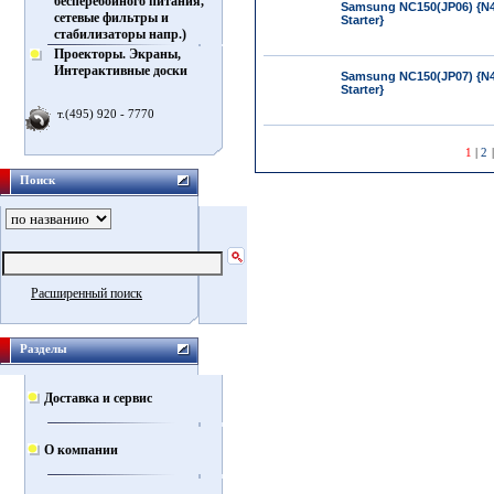
бесперебойного питания,
Samsung NC150(JP06) {N4
сетевые фильтры и
Starter}
стабилизаторы напр.)
Проекторы. Экраны,
Интерактивные доски
Samsung NC150(JP07) {N4
Starter}
т.(495) 920 - 7770
1
|
2
Поиск
Расширенный поиск
Разделы
Доставка и сервис
О компании