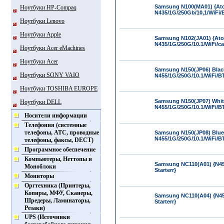
Samsung N100(MA01) {At
Ноутбуки HP-Compaq
N435/1G/250Gb/10,1/WiFi/
Ноутбуки Lenovo
Ноутбуки Apple
Samsung N102(JA01) {At
N435/1G/250G/10.1/WiFi/c
Ноутбуки Acer eMachines
Ноутбуки Acer
Samsung N150(JP06) Blac
Ноутбуки SONY VAIO
N455/1G/250G/10.1/WiFi/B
Ноутбуки TOSHIBA EUROPE
Samsung N150(JP07) Whit
Ноутбуки DELL
N455/1G/250G/10.1/WiFi/B
Носители информации
Телефония (системные
телефоны, АТС, проводные
Samsung N150(JP08) Blue
N455/1G/250G/10.1/WiFi/B
телефоны, факсы, DECT)
Программное обеспечение
Компьютеры, Неттопы и
Samsung NC110(A01) {N45
Моноблоки
Starterr}
Мониторы
Оргтехника (Принтеры,
Копиры, МФУ, Сканеры,
Samsung NC110(A04) {N45
Шредеры, Ламинаторы,
Starterr}
Резаки)
UPS (Источники