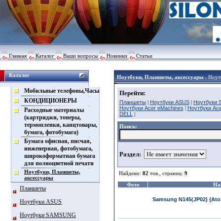
Главная
Каталог
Ваши вопросы
Новинки
Статьи
Каталог
Ноутбуки, Планшеты, аксессуары
Ноут
Мобильные телефоны,Часы
Перейти:
КОНДИЦИОНЕРЫ
Планшеты
|
Ноутбуки ASUS
|
Ноутбуки
Ноутбуки Acer eMachines
|
Ноутбуки Ace
Расходные материалы
DELL
|
(картриджи, тонеры,
термопленки, канцтовары,
Поиск:
бумага, фотобумага)
Бумага офисная, писчая,
инженерная, фотобумага,
Раздел:
широкоформатная бумага
для полноцветной печати
Ноутбуки, Планшеты,
Найдено:
82
тов., страниц:
9
аксессуары
Фото
На
Планшеты
Samsung N145(JP02) {Atom
Ноутбуки ASUS
Ноутбуки SAMSUNG