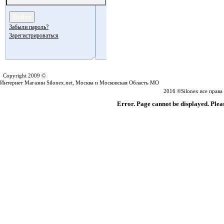
Забыли пароль?
Зарегистрироваться
Silonex.net
Copyright 2009 ©
Интернет Магазин Silonex.net, Москва и Московская Область МО
2016 ©Silonex все прав
Error. Page cannot be displayed. Pleas