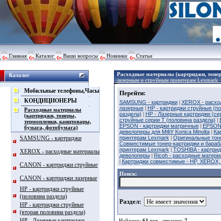
Главная
Каталог
Ваши вопросы
Новинки
Статьи
Расходные материалы (картриджи, тонер
Каталог
лазерным и струйным принтерам Lexmark
Мобильные телефоны,Часы
Перейти:
КОНДИЦИОНЕРЫ
SAMSUNG - картриджи
|
XEROX - расхо
лазерные
|
HP - картриджи струйные (п
Расходные материалы
раздела)
|
HP - Лазерные картриджи (се
(картриджи, тонеры,
струйные серии T (половина раздела)
|
термопленки, канцтовары,
EPSON - картриджи матричные
|
EPSON 
бумага, фотобумага)
девелоперы для МФУ Konica Minolta
|
Ка
SAMSUNG - картриджи
принтерам Lexmark
|
Оригинальные тоне
Совместимые тонер-картриджи и бараба
принтерам Lexmark
|
TOSHIBA - картрид
XEROX - расходные материалы
девелоперы
|
Ricoh - расходные матери
|
Картриджи совместимые - HP, XEROX
CANON - картриджи струйные
Поиск:
CANON - картриджи лазерные
HP - картриджи струйные
(половина раздела)
Раздел:
HP - картриджи струйные
(вторая половина раздела)
HP - Лазерные картриджи
Найдено:
61
тов., страниц:
7