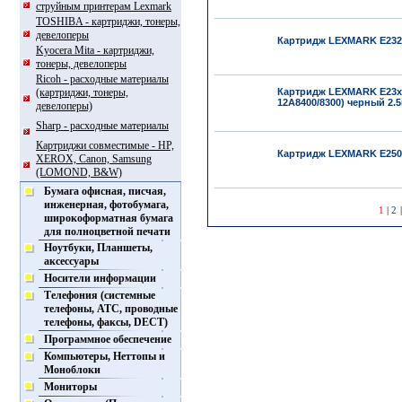
струйным принтерам Lexmark
TOSHIBA - картриджи, тонеры,
девелоперы
Картридж LEXMARK E232/
Kyocera Mita - картриджи,
тонеры, девелоперы
Ricoh - расходные материалы
(картриджи, тонеры,
Картридж LEXMARK E23x/E
12A8400/8300) черный 2.5
девелоперы)
Sharp - расходные материалы
Картриджи совместимые - HP,
Картридж LEXMARK E250/E
XEROX, Canon, Samsung
(LOMOND, B&W)
Бумага офисная, писчая,
инженерная, фотобумага,
1
|
2
широкоформатная бумага
для полноцветной печати
Ноутбуки, Планшеты,
аксессуары
Носители информации
Телефония (системные
телефоны, АТС, проводные
телефоны, факсы, DECT)
Программное обеспечение
Компьютеры, Неттопы и
Моноблоки
Мониторы