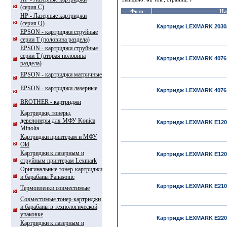
(серия С)
Фото
На
HP - Лазерные картриджи
(серия Q)
Картридж LEXMARK 2030/2
EPSON - картриджи струйные
серии T (половина раздела)
EPSON - картриджи струйные
серии Т (вторая половина
Картридж LEXMARK 4076 
раздела)
EPSON - картриджи матричные
EPSON - картриджи лазерные
Картридж LEXMARK 4076 
BROTHER - картриджи
Картриджи, тонеры,
девелоперы для МФУ Konica
Картридж LEXMARK E120/
Minolta
Картриджи принтерам и МФУ
Oki
Картриджи к лазерным и
Картридж LEXMARK E120/1
струйным принтерам Lexmark
Оригинальные тонер-картриджи
и барабаны Panasonic
Картридж LEXMARK E210 
Термопленки совместимые
Совместимые тонер-картриджи
и барабаны в технологической
упаковке
Картридж LEXMARK E220/E
Картриджи к лазерным и