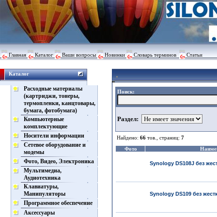
Главная
Каталог
Ваши вопросы
Новинки
Словарь терминов
Статьи
Каталог
Расходные материалы
Поиск:
(картриджи, тонеры,
термопленки, канцтовары,
бумага, фотобумага)
Раздел:
Компьютерные
комплектующие
Носители информации
Найдено:
66
тов., страниц:
7
Сетевое оборудование и
Фото
Наиме
модемы
Фото, Видео, Электроника
Synology DS108J без жес
Мультимедиа,
Аудиотехника
Клавиатуры,
Манипуляторы
Synology DS109 без жест
Программное обеспечение
Аксессуары