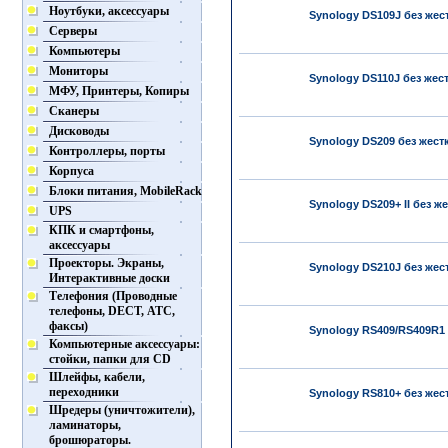
Ноутбуки, аксессуары
Synology DS109J без жес
Серверы
Компьютеры
Мониторы
Synology DS110J без жес
МФУ, Принтеры, Копиры
Сканеры
Дисководы
Synology DS209 без жест
Контроллеры, порты
Корпуса
Блоки питания, MobileRack
Synology DS209+ II без ж
UPS
КПК и смартфоны,
аксессуары
Проекторы. Экраны,
Synology DS210J без жес
Интерактивные доски
Телефония (Проводные
телефоны, DECT, АТС,
факсы)
Synology RS409/RS409R1 
Компьютерные аксессуары:
стойки, папки для CD
Шлейфы, кабели,
переходники
Synology RS810+ без жес
Шредеры (уничтожители),
ламинаторы,
брошюраторы.