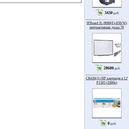
3430
руб.
IPBoard JL-9000(E)-85Е(W)
интерактивная доска 78
28600
руб.
CB436(A) HP картридж к LJ
P1505 (2000p)
0
руб.