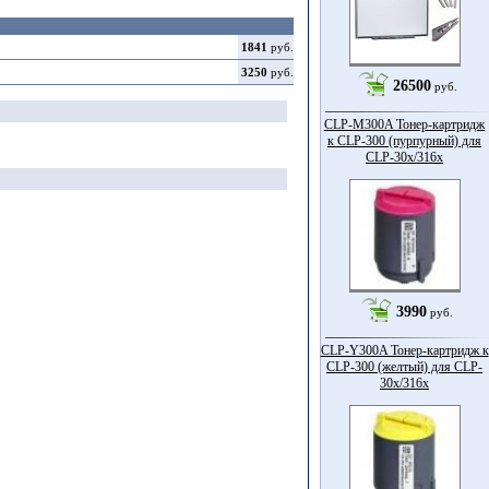
1841
руб.
3250
руб.
26500
руб.
CLP-M300A Тонер-картридж
к CLP-300 (пурпурный) для
CLP-30x/316x
3990
руб.
CLP-Y300A Тонер-картридж к
CLP-300 (желтый) для CLP-
30x/316x