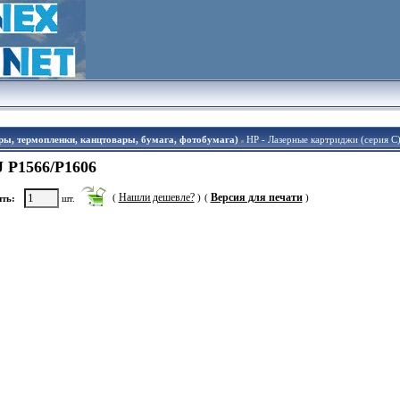
ры, термопленки, канцтовары, бумага, фотобумага)
HP - Лазерные картриджи (серия С
 P1566/P1606
Нашли дешевле?
Версия для печати
(
)
(
)
ть:
шт.