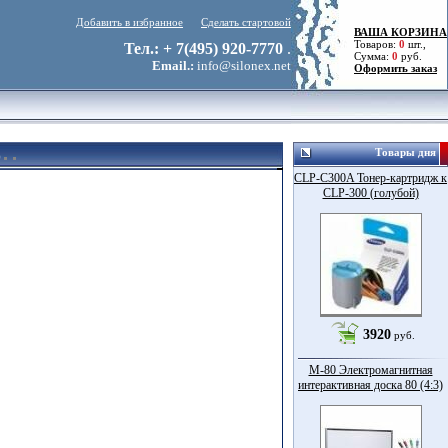
Добавить в избранное
Сделать стартовой
ВАША КОРЗИНА
Товаров:
0
шт.,
Тел.: + 7(495) 920-7770
.
Сумма:
0
руб.
Email.:
info@silonex.net
Оформить заказ
Товары дня
)
CLP-C300A Тонер-картридж к
CLP-300 (голубой)
3920
руб.
M-80 Электромагнитная
интерактивная доска 80 (4:3)