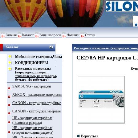
Главная
Каталог
Ваши вопросы
Новинки
Статьи
Каталог
Расходные материалы (картриджи, тоне
Мобильные телефоны,Часы
CE278A HP картридж LJ
КОНДИЦИОНЕРЫ
Расходные материалы
Купи
(картриджи, тонеры,
термопленки, канцтовары,
бумага, фотобумага)
SAMSUNG - картриджи
XEROX - расходные материалы
CANON - картриджи струйные
CANON - картриджи лазерные
HP - картриджи струйные
(половина раздела)
HP - картриджи струйные
(вторая половина раздела)
Вернуться
HP - Лазерные картриджи