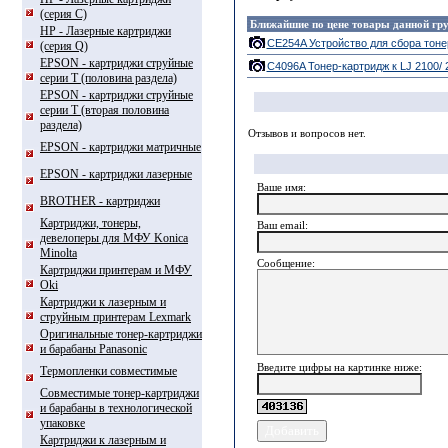
(серия С)
Ближайшие по цене товары данной г
HP - Лазерные картриджи
CE254A Устройство для сбора тон
(серия Q)
EPSON - картриджи струйные
C4096A Тонер-картридж к LJ 2100/ 
серии T (половина раздела)
EPSON - картриджи струйные
серии Т (вторая половина
раздела)
Отзывов и вопросов нет.
EPSON - картриджи матричные
EPSON - картриджи лазерные
Ваше имя:
BROTHER - картриджи
Картриджи, тонеры,
Ваш еmail:
девелоперы для МФУ Konica
Minolta
Сообщение:
Картриджи принтерам и МФУ
Oki
Картриджи к лазерным и
струйным принтерам Lexmark
Оригинальные тонер-картриджи
и барабаны Panasonic
Введите цифры на картинке ниже:
Термопленки совместимые
Совместимые тонер-картриджи
и барабаны в технологической
упаковке
Картриджи к лазерным и