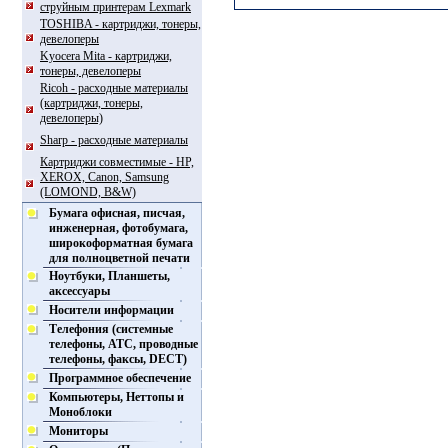
струйным принтерам Lexmark
TOSHIBA - картриджи, тонеры,
девелоперы
Kyocera Mita - картриджи,
тонеры, девелоперы
Ricoh - расходные материалы
(картриджи, тонеры,
девелоперы)
Sharp - расходные материалы
Картриджи совместимые - HP,
XEROX, Canon, Samsung
(LOMOND, B&W)
Бумага офисная, писчая,
инженерная, фотобумага,
широкоформатная бумага
для полноцветной печати
Ноутбуки, Планшеты,
аксессуары
Носители информации
Телефония (системные
телефоны, АТС, проводные
телефоны, факсы, DECT)
Программное обеспечение
Компьютеры, Неттопы и
Моноблоки
Мониторы