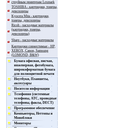
струйным принтерам Lexmark
TOSHIBA - картриджи, тонеры,
девелоперы
Kyocera Mita - картриджи,
тонеры, девелоперы
Ricoh - расходные материалы
(картриджи, тонеры,
девелоперы)
Sharp - расходные материалы
Картриджи совместимые - HP,
XEROX, Canon, Samsung
(LOMOND, B&W)
Бумага офисная, писчая,
инженерная, фотобумага,
широкоформатная бумага
для полноцветной печати
Ноутбуки, Планшеты,
аксессуары
Носители информации
Телефония (системные
телефоны, АТС, проводные
телефоны, факсы, DECT)
Программное обеспечение
Компьютеры, Неттопы и
Моноблоки
Мониторы