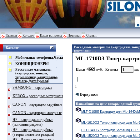
Главная
Каталог
Ваши вопросы
Новинки
Статьи
Расходные материалы (картриджи, тонер
Каталог
картриджи
Мобильные телефоны,Часы
ML-1710D3 Тонер-картри
КОНДИЦИОНЕРЫ
4669
Расходные материалы
Цена:
руб.
Купить:
шт.
(картриджи, тонеры,
термопленки, канцтовары,
бумага, фотобумага)
1
SAMSUNG - картриджи
Вернуться
XEROX - расходные материалы
Ближайшие по цене товары данной гру
CANON - картриджи струйные
MLT-D108S Картридж для ML-164X/ML
CANON - картриджи лазерные
HP - картриджи струйные
ML-1610D2 Тонер-картридж для ML-16
(половина раздела)
HP - картриджи струйные
CLT-C409S Картридж Samsung CLP-3
(вторая половина раздела)
ML-1520D3 Тонер-картридж для ML-15
HP - Лазерные картриджи