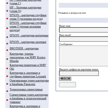
(серия С)
HP - Лазерные картриджи
(серия Q)
Отзывов и вопросов нет.
EPSON - картриджи струйные
серии T (половина раздела)
EPSON - картриджи струйные
Ваше имя:
серии Т (вторая половина
раздела)
Ваш еmail:
EPSON - картриджи матричные
EPSON - картриджи лазерные
Сообщение:
BROTHER - картриджи
Картриджи, тонеры,
девелоперы для МФУ Konica
Minolta
Картриджи принтерам и МФУ
Oki
Введите цифры на картинке ниже:
Картриджи к лазерным и
струйным принтерам Lexmark
Оригинальные тонер-картриджи
и барабаны Panasonic
Термопленки совместимые
Совместимые тонер-картриджи
и барабаны в технологической
упаковке
Картриджи к лазерным и