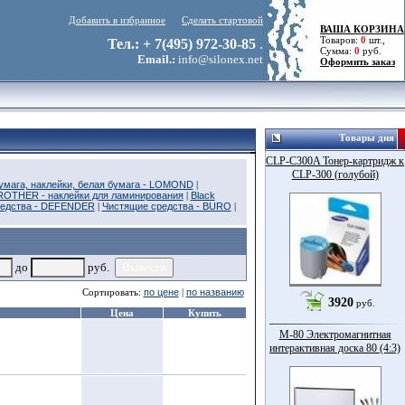
Добавить в избранное
Сделать стартовой
ВАША КОРЗИНА
Товаров:
0
шт.,
Тел.: + 7(495) 972-30-85
.
Сумма:
0
руб.
Email.:
info@silonex.net
Оформить заказ
Товары дня
CLP-C300A Тонер-картридж к
CLP-300 (голубой)
умага, наклейки, белая бумага - LOMOND
|
ROTHER - наклейки для ламинирования
|
Black
редства - DEFENDER
|
Чистящие средства - BURO
|
до
руб.
Сортировать:
по цене
|
по названию
3920
руб.
Цена
Купить
M-80 Электромагнитная
интерактивная доска 80 (4:3)