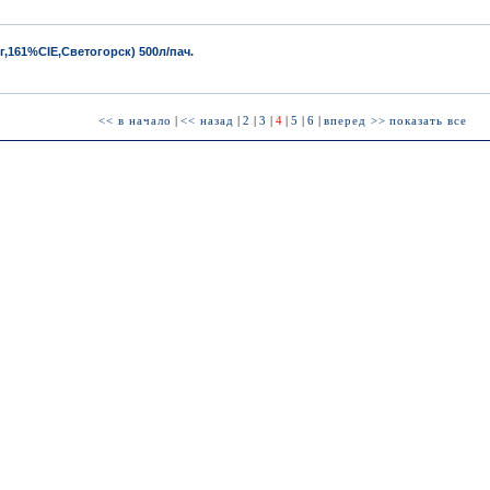
,161%CIE,Светогорск) 500л/пач.
<< в начало
|
<< назад
|
2
|
3
|
4
|
5
|
6
|
вперед >>
показать все