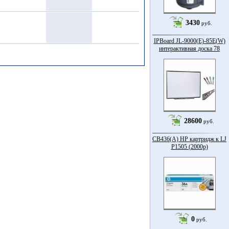
3430
руб.
IPBoard JL-9000(E)-85Е(W)
интерактивная доска 78
28600
руб.
CB436(A) HP картридж к LJ
P1505 (2000p)
0
руб.