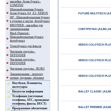
наклейки, белая бумага -
LOMOND
Широкоформатная бумага,
белая бумага А4, А3- XEROX
FUTURE MULTITECH (А3,8
HP - Широкоформатная бумага
в рулонах и листах, фотобумага
BROTHER - наклейки для
ламинирования
СНЕГУРОЧКА (А3,80г,14
Black Diamond -
Широкоформатная бумага,
фотобумага
XEROX COLOTECH PLUS (
Термобумага для факсов
Чистящие средства -
DEFENDER
Чистящие средства -
XEROX COLOTECH PLUS (
DEFENDER
Чистящие средства - BURO
Ламинирование - переплет,
XEROX COLOTECH PLUS (
пленки, пружины, обложки
Ноутбуки, Планшеты,
аксессуары
Носители информации
BALLET CLASSIC (А3,80г
Телефония (системные
телефоны, АТС, проводные
телефоны, факсы, DECT)
BALLET PREMIER (А4,80г
Программное обеспечение