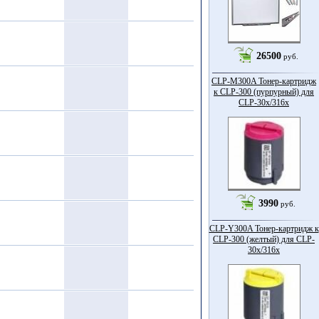
26500
руб.
CLP-M300A Тонер-картридж
к CLP-300 (пурпурный) для
CLP-30x/316x
3990
руб.
CLP-Y300A Тонер-картридж к
CLP-300 (желтый) для CLP-
30x/316x