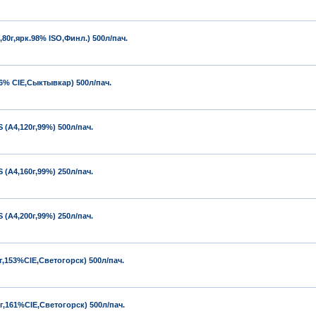
0г,ярк.98% ISO,Финл.) 500л/пач.
6% CIE,Сыктывкар) 500л/пач.
А4,120г,99%) 500л/пач.
А4,160г,99%) 250л/пач.
А4,200г,99%) 250л/пач.
,153%CIE,Светогорск) 500л/пач.
,161%CIE,Светогорск) 500л/пач.