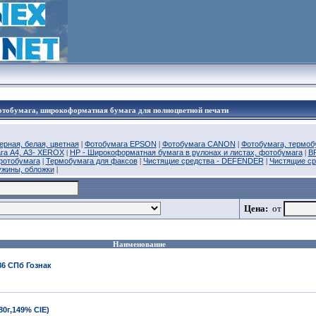
фотобумага, широкоформатная бумага для полноцветной печати
ерная, белая, цветная
|
Фотобумага EPSON
|
Фотобумага CANON
|
Фотобумага, термоб
га А4, А3- XEROX
|
HP - Широкоформатная бумага в рулонах и листах, фотобумага
|
B
фотобумага
|
Термобумага для факсов
|
Чистящие средства - DEFENDER
|
Чистящие с
ужины, обложки
|
Цена:
от
Наименование
86 СПб Гознак
0г,149% CIE)