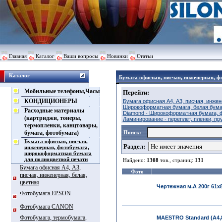
Главная
Каталог
Ваши вопросы
Новинки
Статьи
Каталог
Бумага офисная, писчая, инженерная, 
Мобильные телефоны,Часы
Перейти:
КОНДИЦИОНЕРЫ
Бумага офисная А4, А3, писчая, инжен
Широкоформатная бумага, белая бума
Расходные материалы
Diamond - Широкоформатная бумага, 
(картриджи, тонеры,
Ламинирование - переплет, пленки, пр
термопленки, канцтовары,
бумага, фотобумага)
Поиск:
Бумага офисная, писчая,
Раздел:
инженерная, фотобумага,
широкоформатная бумага
для полноцветной печати
Найдено:
1308
тов., страниц:
131
Бумага офисная А4, А3,
Фото
писчая, инженерная, белая,
цветная
Чертежная м.А 200г 61х
Фотобумага EPSON
Фотобумага CANON
Фотобумага, термобумага,
MAESTRO Standard (А4,8