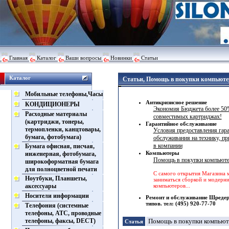
Главная
Каталог
Ваши вопросы
Новинки
Статьи
Каталог
Статьи, Помощь в покупки компьюте
Мобильные телефоны,Часы
Антикризисное решение
КОНДИЦИОНЕРЫ
Экономия Бюджета более 50
Расходные материалы
совместимых картриджах!
(картриджи, тонеры,
Гарантийное обслуживание
термопленки, канцтовары,
Условия предоставления гар
бумага, фотобумага)
обслуживания на технику, п
в компании
Бумага офисная, писчая,
Компьютеры
инженерная, фотобумага,
Помощь в покупки компьюте
широкоформатная бумага
для полноцветной печати
С самого открытия Магазина 
Ноутбуки, Планшеты,
заниматься сборкой и модерн
аксессуары
компьютеров...
Носители информации
Ремонт и обслуживание Шредер
типов. тел: (495) 920-77-70
Телефония (системные
телефоны, АТС, проводные
телефоны, факсы, DECT)
Помощь в покупки компьют
Статья