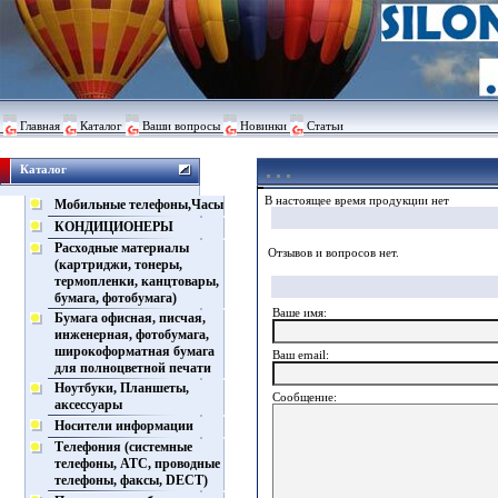
Главная
Каталог
Ваши вопросы
Новинки
Статьи
Каталог
В настоящее время продукции нет
Мобильные телефоны,Часы
КОНДИЦИОНЕРЫ
Расходные материалы
Отзывов и вопросов нет.
(картриджи, тонеры,
термопленки, канцтовары,
бумага, фотобумага)
Ваше имя:
Бумага офисная, писчая,
инженерная, фотобумага,
широкоформатная бумага
Ваш еmail:
для полноцветной печати
Ноутбуки, Планшеты,
Сообщение:
аксессуары
Носители информации
Телефония (системные
телефоны, АТС, проводные
телефоны, факсы, DECT)