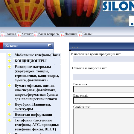
Главная
Каталог
Ваши вопросы
Новинки
Статьи
Каталог
В настоящее время продукции нет
Мобильные телефоны,Часы
КОНДИЦИОНЕРЫ
Расходные материалы
Отзывов и вопросов нет.
(картриджи, тонеры,
термопленки, канцтовары,
бумага, фотобумага)
Ваше имя:
Бумага офисная, писчая,
инженерная, фотобумага,
широкоформатная бумага
Ваш еmail:
для полноцветной печати
Ноутбуки, Планшеты,
Сообщение:
аксессуары
Носители информации
Телефония (системные
телефоны, АТС, проводные
телефоны, факсы, DECT)