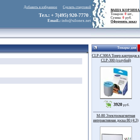
Добавить в избранное
Сделать стартовой
ВАША КОРЗИНА
Товаров:
0
шт.,
Тел.: + 7(495) 920-7770
.
Сумма:
0
руб.
Email.:
info@silonex.net
Оформить заказ
Товары дня
CLP-C300A Тонер-картридж к
CLP-300 (голубой)
3920
руб.
M-80 Электромагнитная
интерактивная доска 80 (4:3)