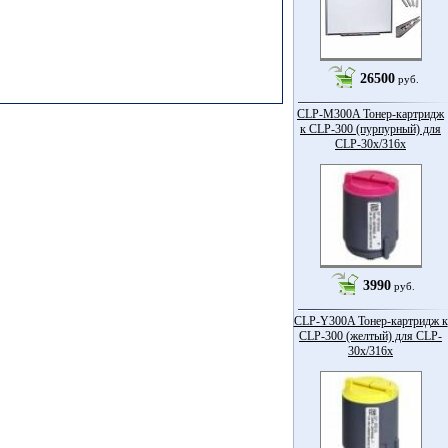
26500
руб.
CLP-M300A Тонер-картридж
к CLP-300 (пурпурный) для
CLP-30x/316x
3990
руб.
CLP-Y300A Тонер-картридж к
CLP-300 (желтый) для CLP-
30x/316x