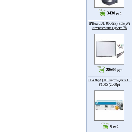
3430
руб.
IPBoard JL-9000(E)-85Е(W)
интерактивная доска 78
28600
руб.
CB436(A) HP картридж к LJ
P1505 (2000p)
0
руб.