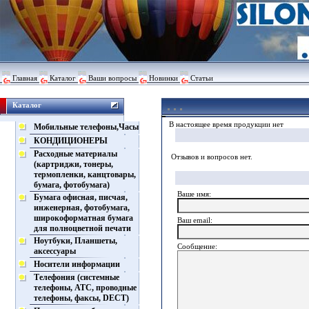
Главная
Каталог
Ваши вопросы
Новинки
Статьи
Каталог
В настоящее время продукции нет
Мобильные телефоны,Часы
КОНДИЦИОНЕРЫ
Расходные материалы
Отзывов и вопросов нет.
(картриджи, тонеры,
термопленки, канцтовары,
бумага, фотобумага)
Ваше имя:
Бумага офисная, писчая,
инженерная, фотобумага,
широкоформатная бумага
Ваш еmail:
для полноцветной печати
Ноутбуки, Планшеты,
Сообщение:
аксессуары
Носители информации
Телефония (системные
телефоны, АТС, проводные
телефоны, факсы, DECT)