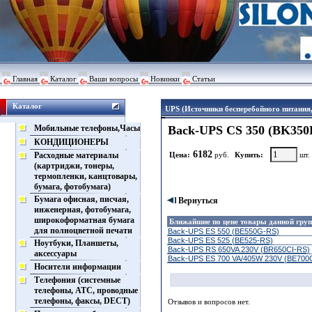
Главная
Каталог
Ваши вопросы
Новинки
Статьи
Каталог
UPS (Источники бесперебойного питания,
Мобильные телефоны,Часы
Back-UPS CS 350 (BK350
КОНДИЦИОНЕРЫ
6182
Расходные материалы
Цена:
руб.
Купить:
шт.
(картриджи, тонеры,
термопленки, канцтовары,
бумага, фотобумага)
Бумага офисная, писчая,
Вернуться
инженерная, фотобумага,
широкоформатная бумага
Ближайшие по цене товары данной гру
для полноцветной печати
Back-UPS ES 550 (BE550G-RS)
Back-UPS ES 525 (BE525-RS)
Ноутбуки, Планшеты,
Back-UPS RS 650VA 230V (BR650CI-RS)
аксессуары
Back-UPS ES 700 VA/405W 230V (BE700
Носители информации
Телефония (системные
телефоны, АТС, проводные
телефоны, факсы, DECT)
Отзывов и вопросов нет.