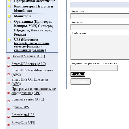
Программное обеспечение
Компьютеры, Неттопы и
Моноблоки
Ваше имя:
Мониторы
Оргтехника (Принтеры,
Ваш еmail:
Копиры, МФУ, Сканеры,
Шредеры, Ламинаторы,
Сообщение:
Резаки)
UPS (Источники
бесперебойного питания,
сетевые фильтры и
стабилизаторы напр.)
Back-UPS series (APC)
Введите цифры на картинке ниже:
Smart-UPS series (APC)
Smart-UPS RackMount series
(APC)
Smart-UPS On-Line series
(APC)
Программы и дополнительное
оборудование (APC)
Symmetra series (APC)
Ippon - UPS
PowerMan-UPS
PowerCom-UPS