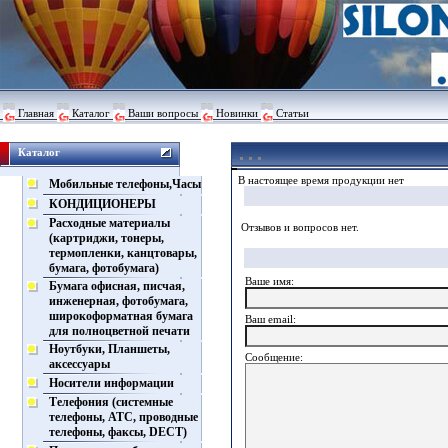
Главная
Каталог
Ваши вопросы
Новинки
Статьи
Каталог
В настоящее время продукции нет
Мобильные телефоны,Часы
КОНДИЦИОНЕРЫ
Расходные материалы
Отзывов и вопросов нет.
(картриджи, тонеры,
термопленки, канцтовары,
бумага, фотобумага)
Ваше имя:
Бумага офисная, писчая,
инженерная, фотобумага,
широкоформатная бумага
Ваш еmail:
для полноцветной печати
Ноутбуки, Планшеты,
Сообщение:
аксессуары
Носители информации
Телефония (системные
телефоны, АТС, проводные
телефоны, факсы, DECT)