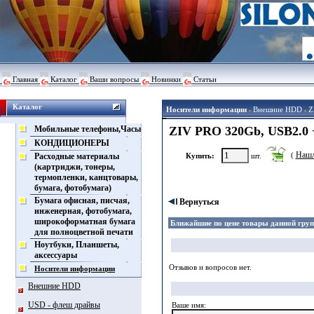
Главная
Каталог
Ваши вопросы
Новинки
Статьи
Каталог
Носители информации
Внешние HDD
Z
Мобильные телефоны,Часы
ZIV PRO 320Gb, USB2.0 
КОНДИЦИОНЕРЫ
Нашл
(
Расходные материалы
Купить:
шт.
(картриджи, тонеры,
термопленки, канцтовары,
бумага, фотобумага)
Бумага офисная, писчая,
Вернуться
инженерная, фотобумага,
широкоформатная бумага
Ближайшие по цене товары данной гру
для полноцветной печати
Ноутбуки, Планшеты,
аксессуары
Отзывов и вопросов нет.
Носители информации
Внешние HDD
USD - флеш драйвы
Ваше имя: