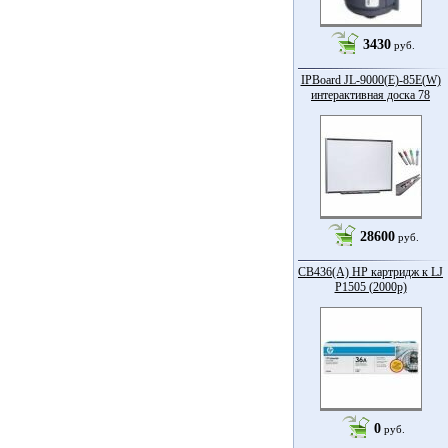
3430
руб.
IPBoard JL-9000(E)-85Е(W)
интерактивная доска 78
28600
руб.
CB436(A) HP картридж к LJ
P1505 (2000p)
0
руб.