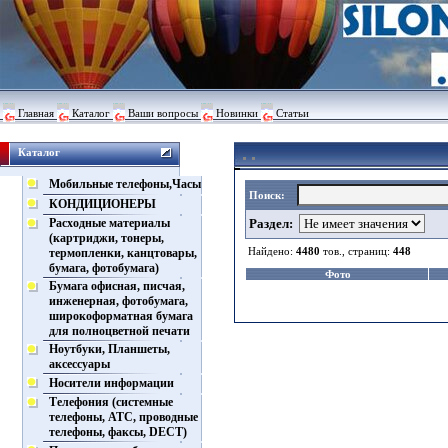
Главная
Каталог
Ваши вопросы
Новинки
Статьи
Каталог
Мобильные телефоны,Часы
Поиск:
КОНДИЦИОНЕРЫ
Расходные материалы
Раздел:
(картриджи, тонеры,
Найдено:
4480
тов., страниц:
448
термопленки, канцтовары,
бумага, фотобумага)
Фото
Бумага офисная, писчая,
инженерная, фотобумага,
широкоформатная бумага
для полноцветной печати
Ноутбуки, Планшеты,
аксессуары
Носители информации
Телефония (системные
телефоны, АТС, проводные
телефоны, факсы, DECT)