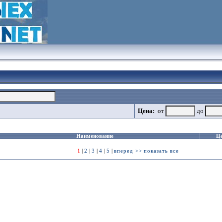
Цена:
от
до
Наименование
Ц
1
|
2
|
3
|
4
|
5
|
вперед >>
показать все