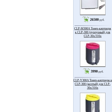
26500
руб.
CLP-M300A Тонер-картридж
к CLP-300 (пурпурный) для
CLP-30x/316x
3990
руб.
CLP-Y300A Тонер-картридж к
CLP-300 (желтый) для CLP-
30x/316x