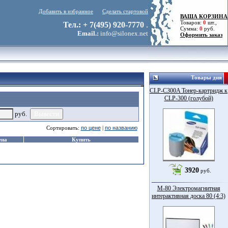
Добавить в избранное
Сделать стартовой
ВАША КОРЗИНА
Товаров:
0
шт.,
Тел.: + 7(495) 920-7770
.
Сумма:
0
руб.
Email.:
info@silonex.net
Оформить заказ
Товары дня
CLP-C300A Тонер-картридж к
CLP-300 (голубой)
руб.
Сортировать:
по цене
|
по названию
ена
Купить
3920
руб.
M-80 Электромагнитная
интерактивная доска 80 (4:3)