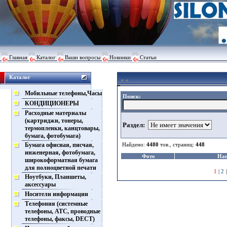
Главная
Каталог
Ваши вопросы
Новинки
Статьи
Каталог
Мобильные телефоны,Часы
Поиск:
КОНДИЦИОНЕРЫ
Расходные материалы
(картриджи, тонеры,
Раздел:
термопленки, канцтовары,
бумага, фотобумага)
Бумага офисная, писчая,
Найдено:
4480
тов., страниц:
448
инженерная, фотобумага,
Фото
Наи
широкоформатная бумага
для полноцветной печати
1
|
2
Ноутбуки, Планшеты,
аксессуары
Носители информации
Телефония (системные
телефоны, АТС, проводные
телефоны, факсы, DECT)