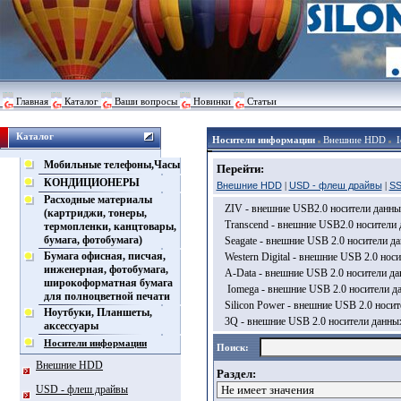
Главная
Каталог
Ваши вопросы
Новинки
Статьи
Каталог
Носители информации
Внешние HDD
I
Мобильные телефоны,Часы
Перейти:
КОНДИЦИОНЕРЫ
Внешние HDD
|
USD - флеш драйвы
|
SS
Расходные материалы
ZIV - внешние USB2.0 носители данны
(картриджи, тонеры,
Transcend - внешние USB2.0 носители
термопленки, канцтовары,
бумага, фотобумага)
Seagate - внешние USB 2.0 носители д
Бумага офисная, писчая,
Western Digital - внешние USB 2.0 нос
инженерная, фотобумага,
A-Data - внешние USB 2.0 носители д
широкоформатная бумага
Iomega - внешние USB 2.0 носители д
для полноцветной печати
Silicon Power - внешние USB 2.0 носи
Ноутбуки, Планшеты,
3Q - внешние USB 2.0 носители данны
аксессуары
Носители информации
Поиск:
Внешние HDD
Раздел:
USD - флеш драйвы