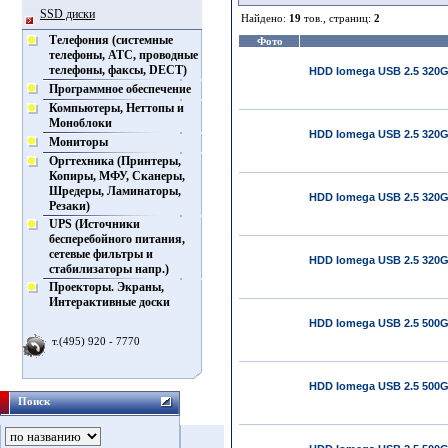
SSD диски
Найдено:
19
тов., страниц:
2
Телефония (системные
Фото
телефоны, АТС, проводные
телефоны, факсы, DECT)
HDD Iomega USB 2.5 320Gb
Программное обеспечение
Компьютеры, Неттопы и
Моноблоки
HDD Iomega USB 2.5 320G
Мониторы
Оргтехника (Принтеры,
Копиры, МФУ, Сканеры,
Шредеры, Ламинаторы,
HDD Iomega USB 2.5 320Gb
Резаки)
UPS (Источники
бесперебойного питания,
сетевые фильтры и
HDD Iomega USB 2.5 320G
стабилизаторы напр.)
Проекторы. Экраны,
Интерактивные доски
HDD Iomega USB 2.5 500G
т.(495) 920 - 7770
HDD Iomega USB 2.5 500G
Поиск