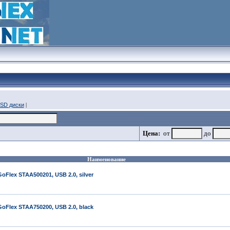
SD диски
|
Цена:
от
до
Наименование
oFlex STAA500201, USB 2.0, silver
oFlex STAA750200, USB 2.0, black