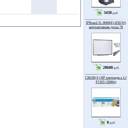
3430
руб.
IPBoard JL-9000(E)-85Е(W)
интерактивная доска 78
28600
руб.
CB436(A) HP картридж к LJ
P1505 (2000p)
0
руб.