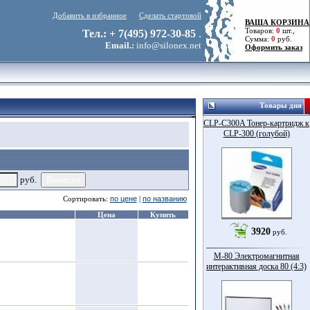
Добавить в избранное
Сделать стартовой
ВАША КОРЗИНА
Товаров:
0
шт.,
Тел.: + 7(495) 972-30-85
.
Сумма:
0
руб.
Email.:
info@silonex.net
Оформить заказ
Товары дня
CLP-C300A Тонер-картридж к
CLP-300 (голубой)
руб.
Сортировать:
по цене
|
по названию
Цена
Купить
3920
руб.
M-80 Электромагнитная
интерактивная доска 80 (4:3)