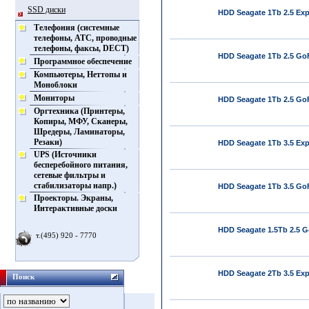
SSD диски
HDD Seagate 1Tb 2.5 Exp
Телефония (системные
телефоны, АТС, проводные
телефоны, факсы, DECT)
HDD Seagate 1Tb 2.5 GoF
Программное обеспечение
Компьютеры, Неттопы и
Моноблоки
Мониторы
HDD Seagate 1Tb 2.5 GoF
Оргтехника (Принтеры,
Копиры, МФУ, Сканеры,
Шредеры, Ламинаторы,
Резаки)
HDD Seagate 1Tb 3.5 Ex
UPS (Источники
бесперебойного питания,
сетевые фильтры и
стабилизаторы напр.)
HDD Seagate 1Tb 3.5 GoF
Проекторы. Экраны,
Интерактивные доски
HDD Seagate 1.5Tb 2.5 G
т.(495) 920 - 7770
HDD Seagate 2Tb 3.5 Ex
Поиск