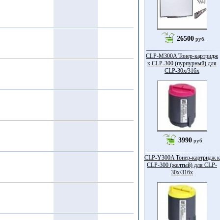
26500
руб.
CLP-M300A Тонер-картридж
к CLP-300 (пурпурный) для
CLP-30x/316x
3990
руб.
CLP-Y300A Тонер-картридж к
CLP-300 (желтый) для CLP-
30x/316x