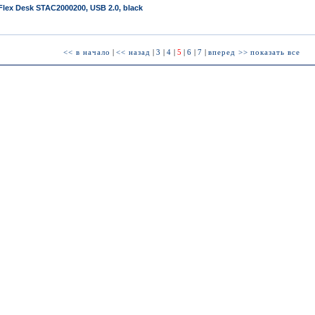
lex Desk STAC2000200, USB 2.0, black
<< в начало
|
<< назад
|
3
|
4
|
5
|
6
|
7
|
вперед >>
показать все