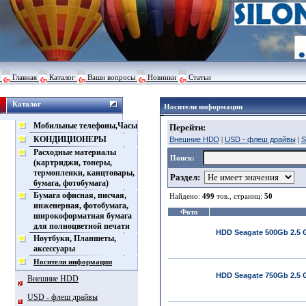
Главная
Каталог
Ваши вопросы
Новинки
Статьи
Каталог
Носители информации
Мобильные телефоны,Часы
Перейти:
КОНДИЦИОНЕРЫ
Внешние HDD
|
USD - флеш драйвы
|
S
Расходные материалы
Поиск:
(картриджи, тонеры,
термопленки, канцтовары,
Раздел:
бумага, фотобумага)
Бумага офисная, писчая,
Найдено:
499
тов., страниц:
50
инженерная, фотобумага,
Фото
широкоформатная бумага
для полноцветной печати
HDD Seagate 500Gb 2.5 G
Ноутбуки, Планшеты,
аксессуары
Носители информации
HDD Seagate 750Gb 2.5 G
Внешние HDD
USD - флеш драйвы