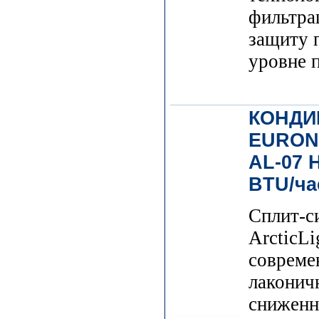
фильтра
защиту 
уровне 
КОНДИ
EURON
AL-07 
BTU/ча
Сплит-с
ArcticLi
соврем
лаконич
сниженн