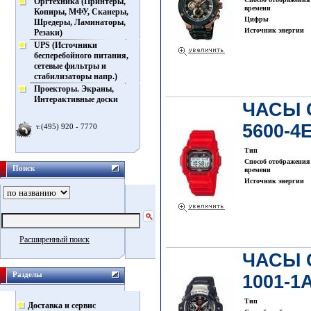
Оргтехника (Принтеры,
времени
Копиры, МФУ, Сканеры,
Цифры
Шредеры, Ламинаторы,
Источник энергии
Резаки)
UPS (Источники
бесперебойного питания,
сетевые фильтры и
стабилизаторы напр.)
Проекторы. Экраны,
Интерактивные доски
ЧАСЫ 
5600-4
т.(495) 920 - 7770
Тип
Способ отображения
Поиск
времени
Источник энергии
Расширенный поиск
ЧАСЫ 
Разделы
1001-1
Тип
Доставка и сервис