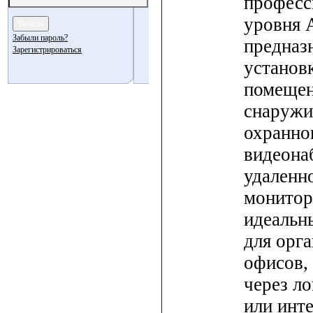
професс
уровня A
Забыли пароль?
предназ
Зарегистрироваться
установк
помещен
снаружи
охранно
видеона
удаленн
монитори
идеальн
для орг
офисов, 
через л
или инт