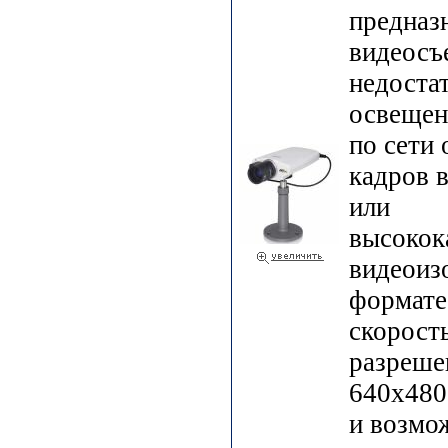
предназ
видеосъ
недоста
освещен
по сети
кадров 
или
высокок
видеоиз
формате
скорость
разреше
640х480
и возмо