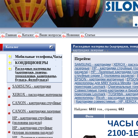
Главная
Каталог
Ваши вопросы
Новинки
Статьи
Расходные материалы (картриджи, тонер
Каталог
картриджи лазерные
Мобильные телефоны,Часы
Перейти:
КОНДИЦИОНЕРЫ
SAMSUNG - картриджи
|
XEROX - расхо
лазерные
|
HP - картриджи струйные (п
Расходные материалы
раздела)
|
HP - Лазерные картриджи (се
(картриджи, тонеры,
струйные серии T (половина раздела)
|
термопленки, канцтовары,
EPSON - картриджи матричные
|
EPSON 
бумага, фотобумага)
девелоперы для МФУ Konica Minolta
|
Ка
SAMSUNG - картриджи
принтерам Lexmark
|
Оригинальные тоне
Совместимые тонер-картриджи и бараба
принтерам Lexmark
|
TOSHIBA - картрид
XEROX - расходные материалы
девелоперы
|
Ricoh - расходные матери
|
Картриджи совместимые - HP, XEROX
CANON - картриджи струйные
Найдено:
6811
тов., страниц:
682
CANON - картриджи лазерные
Фото
HP - картриджи струйные
ЧАСЫ 
(половина раздела)
HP - картриджи струйные
2100-1
(вторая половина раздела)
HP - Лазерные картриджи