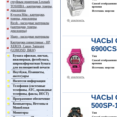
струйным принтерам Lexmark
Способ отображения
TOSHIBA - картриджи, тонеры,
времени
девелоперы
Источник энергии
Kyocera Mita - картриджи,
тонеры, девелоперы
Ricoh - расходные материалы
(картриджи, тонеры,
девелоперы)
Sharp - расходные материалы
ЧАСЫ 
Картриджи совместимые - HP,
XEROX, Canon, Samsung
6900CS
(LOMOND, B&W)
Бумага офисная, писчая,
Тип
инженерная, фотобумага,
Способ отображения
широкоформатная бумага
времени
для полноцветной печати
Источник энергии
Ноутбуки, Планшеты,
аксессуары
Носители информации
Телефония (системные
телефоны, АТС, проводные
телефоны, факсы, DECT)
ЧАСЫ 
Программное обеспечение
500SP-
Компьютеры, Неттопы и
Моноблоки
Мониторы
Тип
Способ отображения