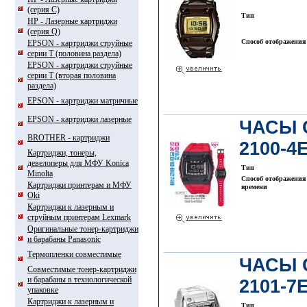
(серия С)
Тип
HP - Лазерные картриджи
(серия Q)
Способ отображения
EPSON - картриджи струйные
серии T (половина раздела)
EPSON - картриджи струйные
серии Т (вторая половина
раздела)
EPSON - картриджи матричные
EPSON - картриджи лазерные
ЧАСЫ 
BROTHER - картриджи
2100-4
Картриджи, тонеры,
девелоперы для МФУ Konica
Тип
Minolta
Способ отображения
Картриджи принтерам и МФУ
времени
Oki
Картриджи к лазерным и
струйным принтерам Lexmark
Оригинальные тонер-картриджи
и барабаны Panasonic
Термопленки совместимые
ЧАСЫ 
Совместимые тонер-картриджи
и барабаны в технологической
2101-7
упаковке
Картриджи к лазерным и
Тип