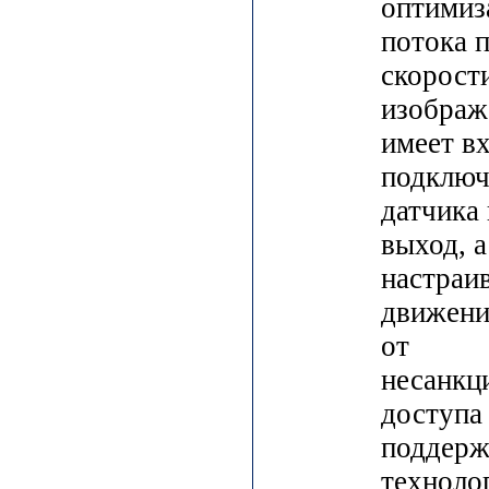
оптимиз
потока п
скорост
изображ
имеет вх
подключ
датчика
выход, а
настраи
движени
от
несанкц
доступа
поддерж
техноло