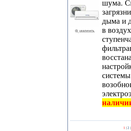
шума. С
загрязни
дыма и 
в воздух
ступенч
фильтра
восстан
настрой
системы
возобно
электро
наличи
1
|
2