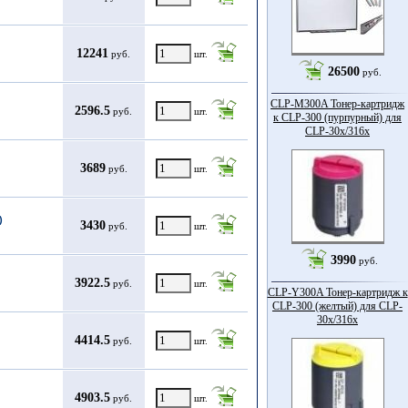
12241
руб.
шт.
26500
руб.
CLP-M300A Тонер-картридж
2596.5
руб.
шт.
к CLP-300 (пурпурный) для
CLP-30x/316x
3689
руб.
шт.
)
3430
руб.
шт.
3990
руб.
3922.5
руб.
шт.
CLP-Y300A Тонер-картридж к
CLP-300 (желтый) для CLP-
30x/316x
4414.5
руб.
шт.
4903.5
руб.
шт.