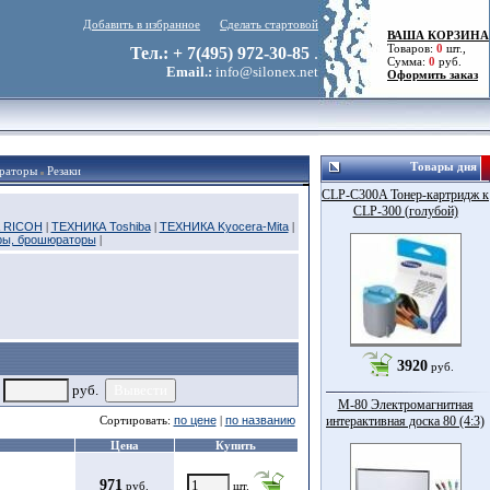
Добавить в избранное
Сделать стартовой
ВАША КОРЗИНА
Товаров:
0
шт.,
Тел.: + 7(495) 972-30-85
.
Сумма:
0
руб.
Email.:
info@silonex.net
Оформить заказ
Товары дня
раторы
Резаки
CLP-C300A Тонер-картридж к
CLP-300 (голубой)
 RICOH
|
ТЕХНИКА Toshiba
|
ТЕХНИКА Kyocera-Mita
|
ры, брошюраторы
|
3920
руб.
о
руб.
M-80 Электромагнитная
Сортировать:
по цене
|
по названию
интерактивная доска 80 (4:3)
Цена
Купить
971
руб.
шт.