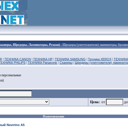
Сканеры, Шредеры, Ламинаторы, Резаки)
Шредеры (уничтожители) ламинаторы, брошю
R
|
ТЕХНИКА CANON
|
ТЕХНИКА HP
|
ТЕХНИКА SAMSUNG
|
Техника XEROX
|
ТЕХНИКА
ТЕХНИКА PHILIPS
|
ТЕХНИКА Panasonic
|
Сканеры
|
Шредеры (уничтожители) ламинато
 персональные
ки)
Цена:
от
д
Наименование
вый Neutrino A5