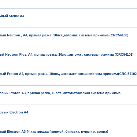
ный Stellar A4
ый Neutron , A4, прямая резка, 10лст.,автомат. система прижима (CRC54100)
й Neutron Plus, A4, прямая резка, 10лст.,автомат. система прижима (CRC54101)
вый Proton A4, прямая резка, 10лст., автоматическая система прижима(CRC 54102
ковый Proton A3, прямая резка, 10лст., автоматическая система прижима
овый Electron А4
вый Electron A3 {4 картриджа (прямой, биговка, пунктир, волна)