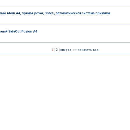
вый Atom A4, прямая резка, 30лст., автоматическая система прижима
ьный SafeCut Fusion A4
1
|
2
|
вперед >>
показать все