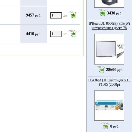
3430
руб.
9457
руб.
шт.
IPBoard JL-9000(E)-85Е(W)
интерактивная доска 78
4410
руб.
шт.
28600
руб.
CB436(A) HP картридж к LJ
P1505 (2000p)
0
руб.