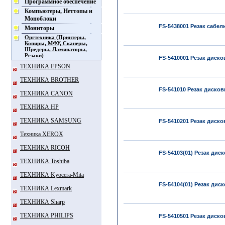
Программное обеспечение
Компьютеры, Неттопы и
Моноблоки
FS-5438001 Резак сабель
Мониторы
Оргтехника (Принтеры,
Копиры, МФУ, Сканеры,
Шредеры, Ламинаторы,
Резаки)
FS-5410001 Резак дисков
ТЕХНИКА EPSON
ТЕХНИКА BROTHER
FS-541010 Резак дисковы
ТЕХНИКА CANON
ТЕХНИКА HP
ТЕХНИКА SAMSUNG
FS-5410201 Резак диско
Техника XEROX
ТЕХНИКА RICOH
FS-54103(01) Резак дис
ТЕХНИКА Toshiba
ТЕХНИКА Kyocera-Mita
FS-54104(01) Резак диск
ТЕХНИКА Lexmark
ТЕХНИКА Sharp
ТЕХНИКА PHILIPS
FS-5410501 Резак диско