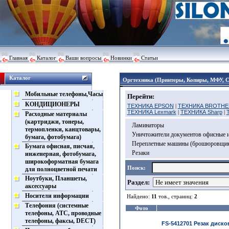
Главная
Каталог
Ваши вопросы
Новинки
Статьи
Каталог
Оргтехника (Принтеры, Копиры, МФУ, 
Мобильные телефоны,Часы
Перейти:
КОНДИЦИОНЕРЫ
ТЕХНИКА EPSON
|
ТЕХНИКА BROTHE
ТЕХНИКА Lexmark
|
ТЕХНИКА Sharp
|
Расходные материалы
(картриджи, тонеры,
Ламинаторы
термопленки, канцтовары,
Уничтожители документов офисные и
бумага, фотобумага)
Переплетные машины (брошюровщи
Бумага офисная, писчая,
Резаки
инженерная, фотобумага,
широкоформатная бумага
Поиск:
для полноцветной печати
Ноутбуки, Планшеты,
Раздел:
аксессуары
Носители информации
Найдено:
11
тов., страниц:
2
Телефония (системные
Фото
телефоны, АТС, проводные
телефоны, факсы, DECT)
FS-5412701 Резак диско