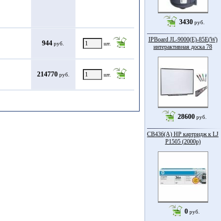
3430
руб.
IPBoard JL-9000(E)-85Е(W)
944
руб.
шт.
интерактивная доска 78
214770
руб.
шт.
28600
руб.
CB436(A) HP картридж к LJ
P1505 (2000p)
0
руб.