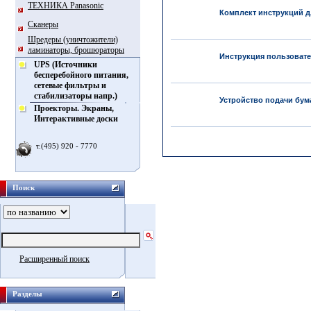
ТЕХНИКА Panasonic
Комплект инструкций дл
Сканеры
Шредеры (уничтожители)
ламинаторы, брошюраторы
Инструкция пользовател
UPS (Источники
бесперебойного питания,
сетевые фильтры и
стабилизаторы напр.)
Устройство подачи бума
Проекторы. Экраны,
Интерактивные доски
т.(495) 920 - 7770
Поиск
Расширенный поиск
Разделы