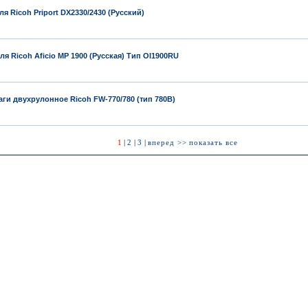
я Ricoh Priport DX2330/2430 (Русский)
я Ricoh Aficio MP 1900 (Русская) Тип OI1900RU
ги двухрулонное Ricoh FW-770/780 (тип 780B)
1
|
2
|
3
|
вперед >>
показать все