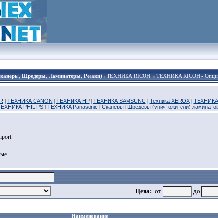
Сканеры, Шредеры, Ламинаторы, Резаки)
ТЕХНИКА RICOH
ТЕХНИКА RICOH - Опци
R
|
ТЕХНИКА CANON
|
ТЕХНИКА HP
|
ТЕХНИКА SAMSUNG
|
Техника XEROX
|
ТЕХНИКА
ТЕХНИКА PHILIPS
|
ТЕХНИКА Panasonic
|
Сканеры
|
Шредеры (уничтожители) ламинато
port
ные
Цена:
от
до
Наименование