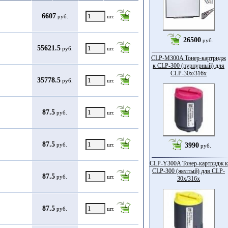
6607
руб.
шт.
26500
руб.
55621.5
руб.
шт.
CLP-M300A Тонер-картридж
к CLP-300 (пурпурный) для
CLP-30x/316x
35778.5
руб.
шт.
87.5
руб.
шт.
87.5
руб.
шт.
3990
руб.
CLP-Y300A Тонер-картридж к
CLP-300 (желтый) для CLP-
87.5
руб.
шт.
30x/316x
87.5
руб.
шт.