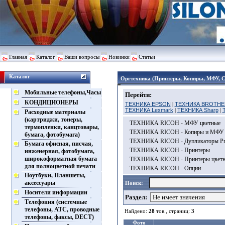
Главная
Каталог
Ваши вопросы
Новинки
Статьи
Каталог
Оргтехника (Принтеры, Копиры, МФУ, 
Мобильные телефоны,Часы
Перейти:
КОНДИЦИОНЕРЫ
ТЕХНИКА EPSON
|
ТЕХНИКА BROTHE
ТЕХНИКА Lexmark
|
ТЕХНИКА Sharp
|
Расходные материалы
(картриджи, тонеры,
ТЕХНИКА RICOH - МФУ цветные
термопленки, канцтовары,
ТЕХНИКА RICOH - Копиры и МФУ
бумага, фотобумага)
ТЕХНИКА RICOH - Дупликаторы Pri
Бумага офисная, писчая,
ТЕХНИКА RICOH - Принтеры
инженерная, фотобумага,
широкоформатная бумага
ТЕХНИКА RICOH - Принтеры цвет
для полноцветной печати
ТЕХНИКА RICOH - Опции
Ноутбуки, Планшеты,
аксессуары
Поиск:
Носители информации
Раздел:
Телефония (системные
телефоны, АТС, проводные
Найдено:
28
тов., страниц:
3
телефоны, факсы, DECT)
Фото