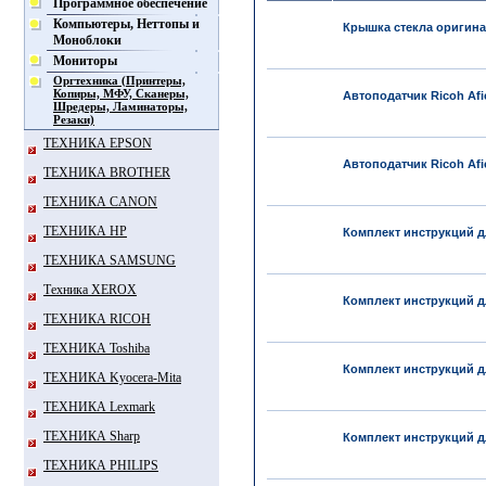
Программное обеспечение
Компьютеры, Неттопы и
Крышка стекла оригинал
Моноблоки
Мониторы
Оргтехника (Принтеры,
Копиры, МФУ, Сканеры,
Автоподатчик Ricoh Afic
Шредеры, Ламинаторы,
Резаки)
ТЕХНИКА EPSON
Автоподатчик Ricoh Afic
ТЕХНИКА BROTHER
ТЕХНИКА CANON
ТЕХНИКА HP
Комплект инструкций дл
ТЕХНИКА SAMSUNG
Техника XEROX
Комплект инструкций дл
ТЕХНИКА RICOH
ТЕХНИКА Toshiba
Комплект инструкций дл
ТЕХНИКА Kyocera-Mita
ТЕХНИКА Lexmark
ТЕХНИКА Sharp
Комплект инструкций дл
ТЕХНИКА PHILIPS