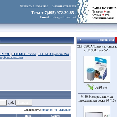
Добавить в избранное
Сделать стартовой
ВАША КОРЗИНА
Товаров:
0
шт.,
Тел.: + 7(495) 972-30-85
.
Сумма:
0
руб.
Email.:
info@silonex.net
Оформить заказ
Товары дня
и
CLP-C300A Тонер-картридж к
CLP-300 (голубой)
 RICOH
|
ТЕХНИКА Toshiba
|
ТЕХНИКА Kyocera-Mita
|
ры, брошюраторы
|
3920
руб.
M-80 Электромагнитная
интерактивная доска 80 (4:3)
руб.
Сортировать:
по цене
|
по названию
Цена
Купить