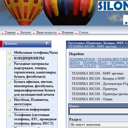
Главная
Каталог
Ваши вопросы
Новинки
Статьи
Оргтехника (Принтеры, Копиры, МФУ, С
Каталог
ТЕХНИКА RICOH - МФУ цветные
Мобильные телефоны,Часы
Перейти:
КОНДИЦИОНЕРЫ
ТЕХНИКА EPSON
|
ТЕХНИКА BROTHER
XEROX
|
ТЕХНИКА RICOH
|
ТЕХНИКА To
Расходные материалы
ТЕХНИКА PHILIPS
|
ТЕХНИКА Panasonic
(картриджи, тонеры,
термопленки, канцтовары,
ТЕХНИКА RICOH - МФУ цветные
бумага, фотобумага)
ТЕХНИКА RICOH - Копиры и МФУ
Бумага офисная, писчая,
ТЕХНИКА RICOH - Дупликаторы Prip
инженерная, фотобумага,
ТЕХНИКА RICOH - Принтеры
широкоформатная бумага
ТЕХНИКА RICOH - Принтеры цветн
для полноцветной печати
ТЕХНИКА RICOH - Опции
Ноутбуки, Планшеты,
аксессуары
Поиск:
Носители информации
Телефония (системные
телефоны, АТС, проводные
Раздел:
телефоны, факсы, DECT)