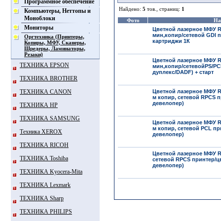
Программное обеспечение
Найдено:
5
тов., страниц:
1
Компьютеры, Неттопы и
Моноблоки
Фото
На
Мониторы
Цветной лазерное МФУ Ri
мин,копир/сетевой GDI п
Оргтехника (Принтеры,
картриджи 1К
Копиры, МФУ, Сканеры,
Шредеры, Ламинаторы,
Резаки)
Цветной лазерное МФУ Ri
ТЕХНИКА EPSON
мин,копир/сетевойPS/PCL
дуплекс/DADF) + старт
ТЕХНИКА BROTHER
ТЕХНИКА CANON
Цветной лазерное МФУ Ri
м копир, сетевой RPCS п
девелопер)
ТЕХНИКА HP
ТЕХНИКА SAMSUNG
Цветной лазерное МФУ Ri
м копир, сетевой PCL пр
Техника XEROX
девелопер)
ТЕХНИКА RICOH
Цветной лазерное МФУ Ri
ТЕХНИКА Toshiba
сетевой RPCS принтер/цв
девелопер)
ТЕХНИКА Kyocera-Mita
ТЕХНИКА Lexmark
ТЕХНИКА Sharp
ТЕХНИКА PHILIPS