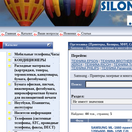
Главная
Каталог
Ваши вопросы
Новинки
Статьи
Оргтехника (Принтеры, Копиры, МФУ, С
Каталог
Samsung - Принтеры лазерные и многофун
Мобильные телефоны,Часы
Перейти:
КОНДИЦИОНЕРЫ
ТЕХНИКА EPSON
|
ТЕХНИКА BROTHER
XEROX
|
ТЕХНИКА RICOH
|
ТЕХНИКА To
Расходные материалы
ТЕХНИКА PHILIPS
|
ТЕХНИКА Panasonic
(картриджи, тонеры,
термопленки, канцтовары,
Samsung - Принтеры лазерные и мног
бумага, фотобумага)
Бумага офисная, писчая,
Поиск:
инженерная, фотобумага,
широкоформатная бумага
Раздел:
для полноцветной печати
Ноутбуки, Планшеты,
аксессуары
Носители информации
Найдено:
44
тов., страниц:
5
Телефония (системные
Фото
На
телефоны, АТС, проводные
телефоны, факсы, DECT)
SAMSUNG ML-1660 принте
1200x600, 8Mb, USB 2.0}