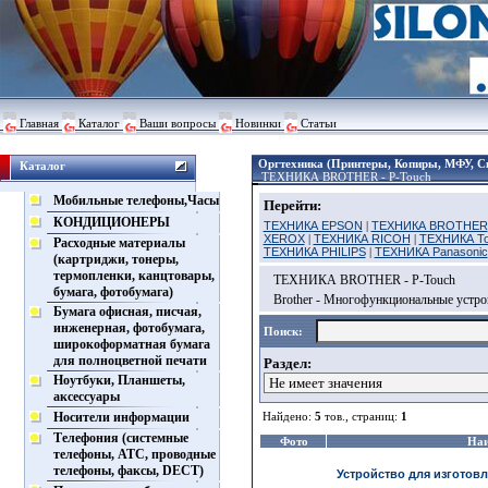
Главная
Каталог
Ваши вопросы
Новинки
Статьи
Оргтехника (Принтеры, Копиры, МФУ, С
Каталог
ТЕХНИКА BROTHER - P-Touch
Мобильные телефоны,Часы
Перейти:
КОНДИЦИОНЕРЫ
ТЕХНИКА EPSON
|
ТЕХНИКА BROTHER
XEROX
|
ТЕХНИКА RICOH
|
ТЕХНИКА To
Расходные материалы
ТЕХНИКА PHILIPS
|
ТЕХНИКА Panasonic
(картриджи, тонеры,
термопленки, канцтовары,
ТЕХНИКА BROTHER - P-Touch
бумага, фотобумага)
Brother - Многофункциональные устро
Бумага офисная, писчая,
инженерная, фотобумага,
Поиск:
широкоформатная бумага
для полноцветной печати
Раздел:
Ноутбуки, Планшеты,
аксессуары
Носители информации
Найдено:
5
тов., страниц:
1
Телефония (системные
Фото
Наи
телефоны, АТС, проводные
телефоны, факсы, DECT)
Устройство для изготовл