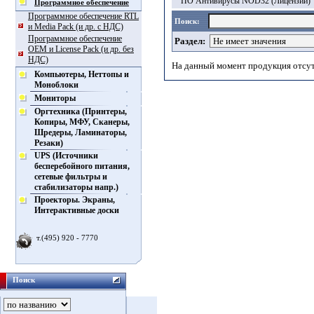
ПО Антивирусы NOD32 (Лицензии)
Программное обеспечение
Программное обеспечение RTL
Поиск:
и Media Pack (и др. с НДС)
Программное обеспечение
Раздел:
OEM и License Pack (и др. без
НДС)
На данный момент продукция отсу
Компьютеры, Неттопы и
Моноблоки
Мониторы
Оргтехника (Принтеры,
Копиры, МФУ, Сканеры,
Шредеры, Ламинаторы,
Резаки)
UPS (Источники
бесперебойного питания,
сетевые фильтры и
стабилизаторы напр.)
Проекторы. Экраны,
Интерактивные доски
т.(495) 920 - 7770
Поиск