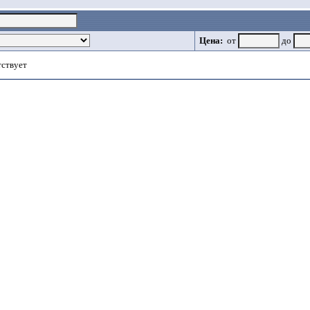
Цена:
от
до
тствует