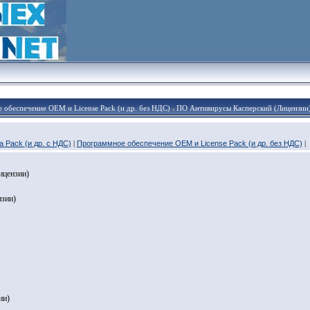
 обеспечение OEM и License Pack (и др. без НДС)
ПО Антивирусы Касперский (Лицензии
 Pack (и др. с НДС)
|
Программное обеспечение OEM и License Pack (и др. без НДС)
|
ицензии)
зии)
ии)