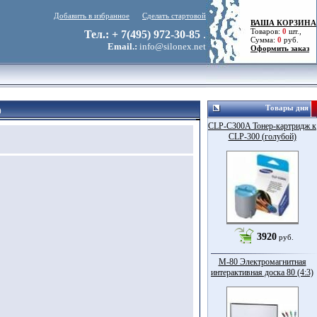
Добавить в избранное
Сделать стартовой
ВАША КОРЗИНА
Товаров:
0
шт.,
Тел.: + 7(495) 972-30-85
.
Сумма:
0
руб.
Email.:
info@silonex.net
Оформить заказ
Товары дня
)
CLP-C300A Тонер-картридж к
CLP-300 (голубой)
3920
руб.
M-80 Электромагнитная
интерактивная доска 80 (4:3)