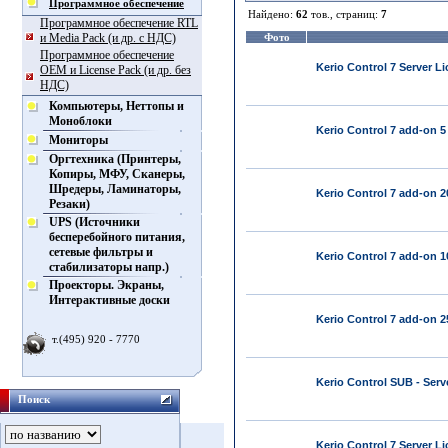
Программное обеспечение
Найдено:
62
тов., страниц:
7
Программное обеспечение RTL
и Media Pack (и др. с НДС)
Фото
Программное обеспечение
Kerio Control 7 Server Li
OEM и License Pack (и др. без
НДС)
Компьютеры, Неттопы и
Моноблоки
Kerio Control 7 add-on 5
Мониторы
Оргтехника (Принтеры,
Копиры, МФУ, Сканеры,
Шредеры, Ламинаторы,
Kerio Control 7 add-on 2
Резаки)
UPS (Источники
бесперебойного питания,
сетевые фильтры и
Kerio Control 7 add-on 1
стабилизаторы напр.)
Проекторы. Экраны,
Интерактивные доски
Kerio Control 7 add-on 2
т.(495) 920 - 7770
Kerio Control SUB - Serv
Поиск
Kerio Control 7 Server L