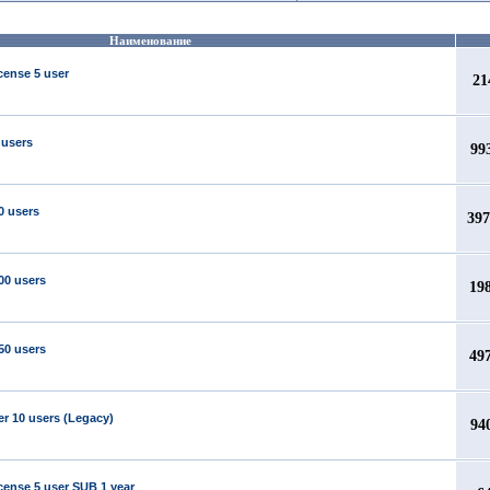
Наименование
cense 5 user
21
 users
99
0 users
397
00 users
19
50 users
49
er 10 users (Legacy)
94
icense 5 user SUB 1 year