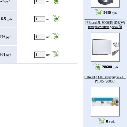
476
руб.
шт.
3430
руб.
16.5
руб.
шт.
IPBoard JL-9000(E)-85Е(W)
интерактивная доска 78
976
руб.
шт.
701
руб.
шт.
28600
руб.
CB436(A) HP картридж к LJ
P1505 (2000p)
0
руб.