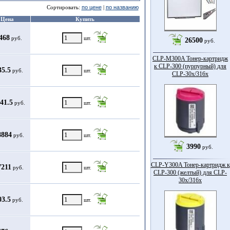
Сортировать:
по цене
|
по названию
Цена
Купить
468
руб.
шт.
26500
руб.
CLP-M300A Тонер-картридж
к CLP-300 (пурпурный) для
35.5
руб.
шт.
CLP-30x/316x
41.5
руб.
шт.
8884
руб.
шт.
3990
руб.
CLP-Y300A Тонер-картридж к
7211
руб.
шт.
CLP-300 (желтый) для CLP-
30x/316x
03.5
руб.
шт.