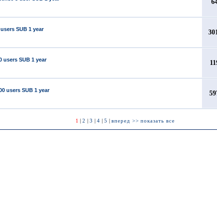
6
 users SUB 1 year
30
0 users SUB 1 year
11
00 users SUB 1 year
59
1
|
2
|
3
|
4
|
5
|
вперед >>
показать все