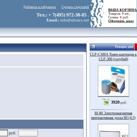
Добавить в избранное
Сделать стартовой
ВАША КОРЗИНА
Товаров:
0
шт.,
Тел.: + 7(495) 972-30-85
.
Сумма:
0
руб.
Email.:
info@silonex.net
Оформить заказ
Товары дня
CLP-C300A Тонер-картридж к
CLP-300 (голубой)
3920
руб.
M-80 Электромагнитная
интерактивная доска 80 (4:3)
руб.