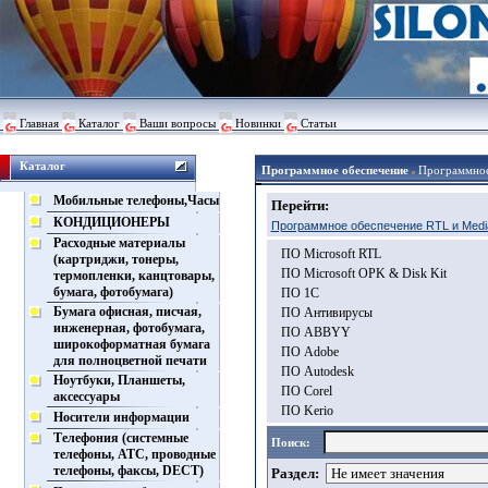
Главная
Каталог
Ваши вопросы
Новинки
Статьи
Каталог
Программное обеспечение
Программное
Мобильные телефоны,Часы
Перейти:
КОНДИЦИОНЕРЫ
Программное обеспечение RTL и Media
Расходные материалы
ПО Microsoft RTL
(картриджи, тонеры,
ПО Microsoft OPK & Disk Kit
термопленки, канцтовары,
бумага, фотобумага)
ПО 1С
Бумага офисная, писчая,
ПО Антивирусы
инженерная, фотобумага,
ПО ABBYY
широкоформатная бумага
ПО Adobe
для полноцветной печати
ПО Autodesk
Ноутбуки, Планшеты,
ПО Corel
аксессуары
ПО Kerio
Носители информации
Телефония (системные
Поиск:
телефоны, АТС, проводные
телефоны, факсы, DECT)
Раздел: