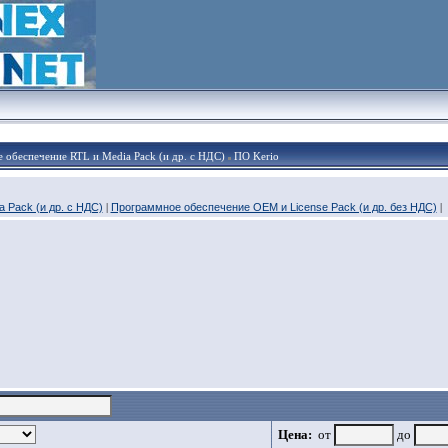
 обеспечение RTL и Media Pack (и др. с НДС)
ПО Kerio
 Pack (и др. с НДС)
|
Программное обеспечение OEM и License Pack (и др. без НДС)
|
Цена:
от
до