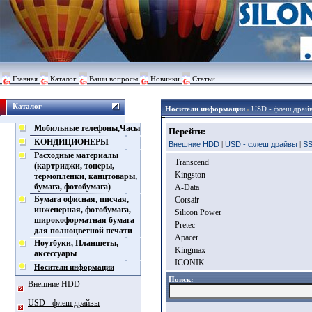
Главная
Каталог
Ваши вопросы
Новинки
Статьи
Каталог
Носители информации
USD - флеш драй
Мобильные телефоны,Часы
Перейти:
КОНДИЦИОНЕРЫ
Внешние HDD
|
USD - флеш драйвы
|
SS
Расходные материалы
Transcend
(картриджи, тонеры,
Kingston
термопленки, канцтовары,
бумага, фотобумага)
A-Data
Бумага офисная, писчая,
Corsair
инженерная, фотобумага,
Silicon Power
широкоформатная бумага
Pretec
для полноцветной печати
Apacer
Ноутбуки, Планшеты,
Kingmax
аксессуары
ICONIK
Носители информации
Поиск:
Внешние HDD
USD - флеш драйвы