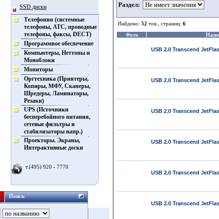
Раздел:
SSD диски
Телефония (системные
Найдено:
52
тов., страниц:
6
телефоны, АТС, проводные
телефоны, факсы, DECT)
Фото
Наим
Программное обеспечение
USB 2.0 Transcend JetFla
Компьютеры, Неттопы и
Моноблоки
Мониторы
Оргтехника (Принтеры,
USB 2.0 Transcend JetFla
Копиры, МФУ, Сканеры,
Шредеры, Ламинаторы,
Резаки)
UPS (Источники
USB 2.0 Transcend JetFla
бесперебойного питания,
сетевые фильтры и
стабилизаторы напр.)
Проекторы. Экраны,
USB 2.0 Transcend JetFla
Интерактивные доски
т.(495) 920 - 7770
USB 2.0 Transcend JetFla
Поиск
USB 2.0 Transcend JetFla