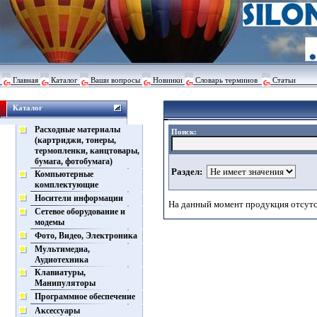
Главная
Каталог
Ваши вопросы
Новинки
Словарь терминов
Статьи
Каталог
Расходные материалы
Поиск:
(картриджи, тонеры,
термопленки, канцтовары,
бумага, фотобумага)
Раздел:
Компьютерные
комплектующие
Носители информации
На данный момент продукция отсутс
Сетевое оборудование и
модемы
Фото, Видео, Электроника
Мультимедиа,
Аудиотехника
Клавиатуры,
Манипуляторы
Программное обеспечение
Аксессуары