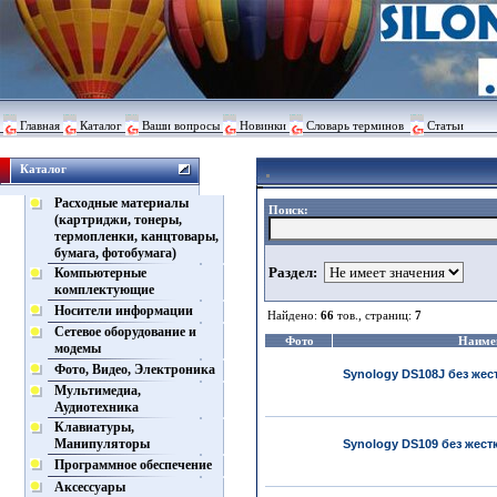
Главная
Каталог
Ваши вопросы
Новинки
Словарь терминов
Статьи
Каталог
Расходные материалы
Поиск:
(картриджи, тонеры,
термопленки, канцтовары,
бумага, фотобумага)
Раздел:
Компьютерные
комплектующие
Носители информации
Найдено:
66
тов., страниц:
7
Сетевое оборудование и
Фото
Наиме
модемы
Фото, Видео, Электроника
Synology DS108J без жес
Мультимедиа,
Аудиотехника
Клавиатуры,
Манипуляторы
Synology DS109 без жест
Программное обеспечение
Аксессуары