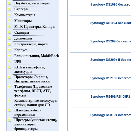
Ноутбуки, аксессуары
Synology DS109J без жес
Серверы
Компьютеры
Мониторы
Synology DS110J без жес
МФУ, Принтеры, Копиры
Сканеры
Дисководы
Synology DS209 без жест
Контроллеры, порты
Корпуса
Блоки питания, MobileRack
Synology DS209+ II без ж
UPS
КПК и смартфоны,
аксессуары
Проекторы. Экраны,
Synology DS210J без жес
Интерактивные доски
Телефония (Проводные
телефоны, DECT, АТС,
факсы)
Synology RS409/RS409R1 
Компьютерные аксессуары:
стойки, папки для CD
Шлейфы, кабели,
переходники
Synology RS810+ без жес
Шредеры (уничтожители),
ламинаторы,
брошюраторы.